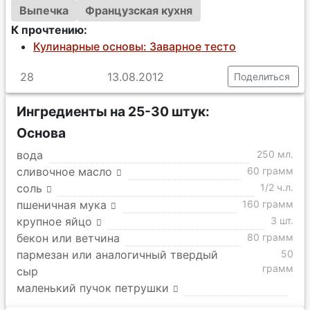
Выпечка
Французская кухня
К прочтению:
Кулинарные основы: Заварное тесто
28
13.08.2012
Поделиться
Ингредиенты на 25-30 штук:
Основа
вода
250 мл.
сливочное масло
60 грамм
соль
1/2 ч.л.
пшеничная мука
160 грамм
крупное яйцо
3 шт.
бекон или ветчина
80 грамм
пармезан или аналогичный твердый
50
грамм
сыр
маленький пучок петрушки