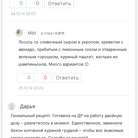
0
0
Ответить
24.12.14 20:07
Mild
катя
в ответ
Лосось со сливочным сыром и укропом, креветки с
авокадо, прибитым с лимонным соком и отваренным
зеленым горошком, куриный паштет, жюльен из
шампиньонов. Много вариантов 🙂
0
0
Ответить
25.12.14 02:23
Дарья
Гениальный рецепт. Готовила на ДР на работу двойную
дозу – разлетелось в момент. Единственное, заменила
бекон копченой куриной грудкой – чтобы все знакомые
могли угоститься. Спасибо за рецепт!!