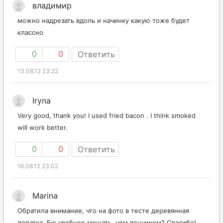
владимир
можно надрезать вдоль и начинку какую тоже будет
классно
0
0
Ответить
13.08.12 23:22
Iryna
Very good, thank you! I used fried bacon . I think smoked
will work better.
0
0
Ответить
16.08.12 23:02
Marina
Обратила внимание, что на фото в тесте деревянная
лопатка. Ею удобнее мешать, чем венчиком? Спасибо!