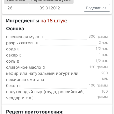
26
09.01.2012
Поделиться
Ингредиенты
на 18 штук
:
Основа
пшеничная мука
300 грамм
разрыхлитель
2 ч.л.
сода
1/2 ч.л.
сахар
1 ч.л.
соль
1/2 ч.л.
сливочное масло
120 грамм
кефир или натуральный йогурт или
200
мл.
нежирная сметана
бекон
100 грамм
полутвердый сыр (гауда, российский,
100
грамм
чеддар и т.д.)
Рецепт приготовления
: