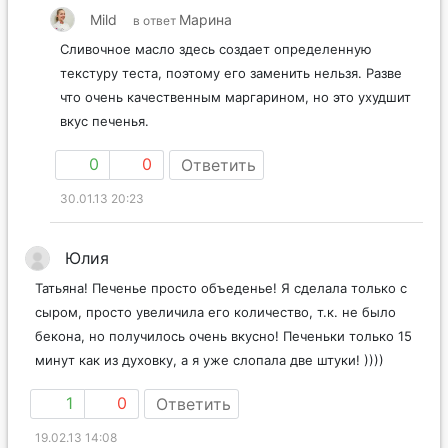
Mild
Марина
в ответ
Сливочное масло здесь создает определенную
текстуру теста, поэтому его заменить нельзя. Разве
что очень качественным маргарином, но это ухудшит
вкус печенья.
0
0
Ответить
30.01.13 20:23
Юлия
Татьяна! Печенье просто объеденье! Я сделала только с
сыром, просто увеличила его количество, т.к. не было
бекона, но получилось очень вкусно! Печеньки только 15
минут как из духовку, а я уже слопала две штуки! ))))
1
0
Ответить
19.02.13 14:08