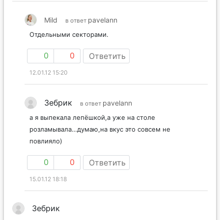
Mild
pavelann
в ответ
Отдельными секторами.
0
0
Ответить
12.01.12 15:20
Зебрик
pavelann
в ответ
а я выпекала лепёшкой,а уже на столе
розламывала…думаю,на вкус это совсем не
повлияло)
0
0
Ответить
15.01.12 18:18
Зебрик