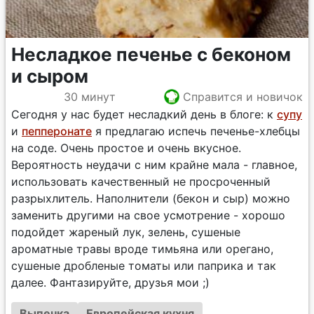
Несладкое печенье с беконом
и сыром
30 минут
Справится и новичок
Сегодня у нас будет несладкий день в блоге: к
супу
и
пепперонате
я предлагаю испечь печенье-хлебцы
на соде. Очень простое и очень вкусное.
Вероятность неудачи с ним крайне мала - главное,
использовать качественный не просроченный
разрыхлитель. Наполнители (бекон и сыр) можно
заменить другими на свое усмотрение - хорошо
подойдет жареный лук, зелень, сушеные
ароматные травы вроде тимьяна или орегано,
сушеные дробленые томаты или паприка и так
далее. Фантазируйте, друзья мои ;)
Выпечка
Европейская кухня