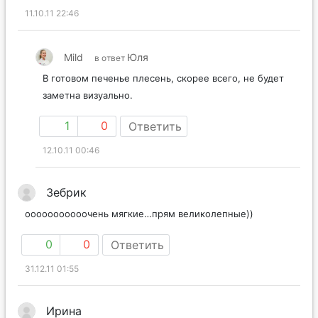
11.10.11 22:46
Mild
Юля
в ответ
В готовом печенье плесень, скорее всего, не будет
заметна визуально.
1
0
Ответить
12.10.11 00:46
Зебрик
ооооооооооочень мягкие…прям великолепные))
0
0
Ответить
31.12.11 01:55
Ирина