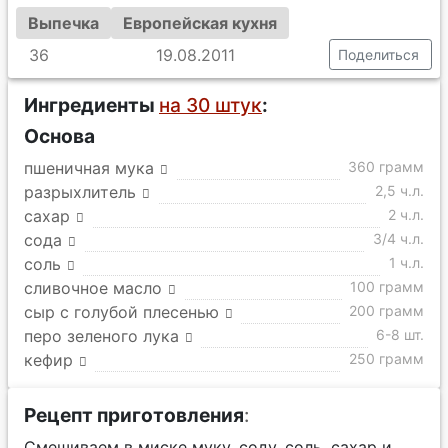
Выпечка
Европейская кухня
36
19.08.2011
Поделиться
Ингредиенты
на 30 штук
:
Основа
пшеничная мука
360 грамм
разрыхлитель
2,5 ч.л.
сахар
2 ч.л.
сода
3/4 ч.л.
соль
1 ч.л.
сливочное масло
100 грамм
сыр с голубой плесенью
200 грамм
перо зеленого лука
6-8 шт.
кефир
250 грамм
Рецепт приготовления
:
Смешиваем в миске муку, соду, соль, сахар и