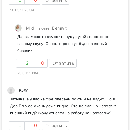
0
0
Ответить
28.09.11 23:04
Mild
ElenaVit
в ответ
Да, вы можете заменить лук другой зеленью по
вашему вкусу. Очень хорош тут будет зеленый
базилик.
2
0
Ответить
29.09.11 11:43
Юля
Татьяна, а у вас на сіре плесени почти и не видно. Но в
Дор Блю ее очень даже видно. Єто не сильно испортит
внешний вид? (хочу отнести на работу на новоселье)
0
0
Ответить