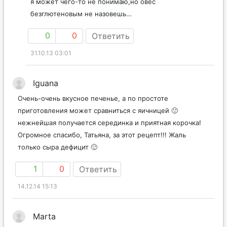
я может чего-то не понимаю,но овес
безглютеновым не назовешь…
0
0
Ответить
31.10.13 03:01
Iguana
Очень-очень вкусное печенье, а по простоте
приготовления может сравниться с яичницей 🙂
нежнейшая получается серединка и приятная корочка!
Огромное спасибо, Татьяна, за этот рецепт!!! Жаль
только сыра дефицит 🙂
1
0
Ответить
14.12.14 15:13
Marta