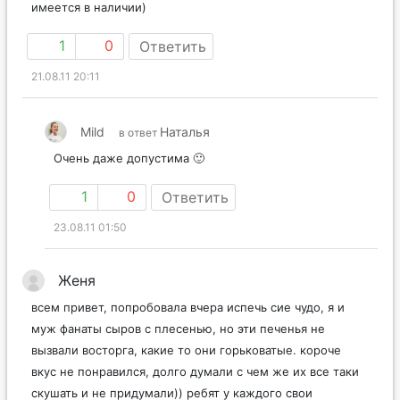
имеется в наличии)
1
0
Ответить
21.08.11 20:11
Mild
Наталья
в ответ
Очень даже допустима 🙂
1
0
Ответить
23.08.11 01:50
Женя
всем привет, попробовала вчера испечь сие чудо, я и
муж фанаты сыров с плесенью, но эти печенья не
вызвали восторга, какие то они горьковатые. короче
вкус не понравился, долго думали с чем же их все таки
скушать и не придумали)) ребят у каждого свои