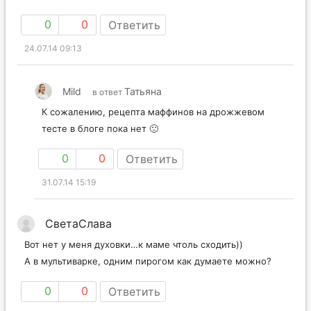
0
0
Ответить
24.07.14 09:13
Mild
Татьяна
в ответ
К сожалению, рецепта маффинов на дрожжевом
тесте в блоге пока нет 🙁
0
0
Ответить
31.07.14 15:19
СветаСлава
Вот нет у меня духовки…к маме чтоль сходить))
А в мультиварке, одним пирогом как думаете можно?
0
0
Ответить