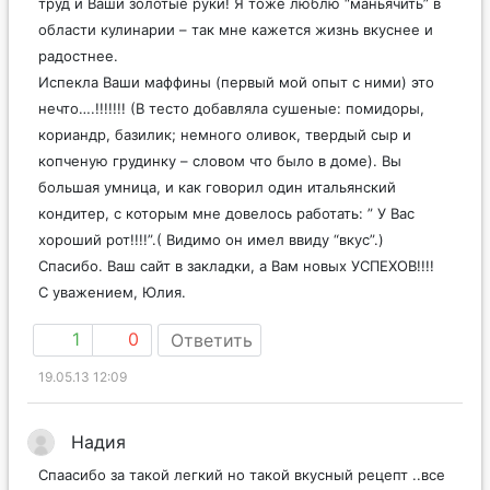
труд и Ваши золотые руки! Я тоже люблю “маньячить” в
области кулинарии – так мне кажется жизнь вкуснее и
радостнее.
Испекла Ваши маффины (первый мой опыт с ними) это
нечто….!!!!!!! (В тесто добавляла сушеные: помидоры,
кориандр, базилик; немного оливок, твердый сыр и
копченую грудинку – словом что было в доме). Вы
большая умница, и как говорил один итальянский
кондитер, с которым мне довелось работать: ” У Вас
хороший рот!!!!”.( Видимо он имел ввиду “вкус”.)
Спасибо. Ваш сайт в закладки, а Вам новых УСПЕХОВ!!!!
С уважением, Юлия.
1
0
Ответить
19.05.13 12:09
Надия
Спаасибо за такой легкий но такой вкусный рецепт ..все