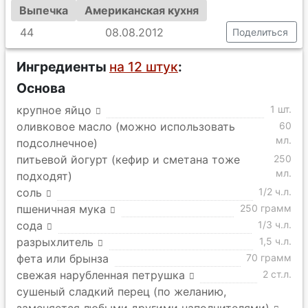
Выпечка
Американская кухня
44
08.08.2012
Поделиться
Ингредиенты
на 12 штук
:
Основа
крупное яйцо
1 шт.
оливковое масло (можно использовать
60
мл.
подсолнечное)
питьевой йогурт (кефир и сметана тоже
250
мл.
подходят)
соль
1/2 ч.л.
пшеничная мука
250 грамм
сода
1/3 ч.л.
разрыхлитель
1,5 ч.л.
фета или брынза
70 грамм
свежая нарубленная петрушка
2 ст.л.
сушеный сладкий перец (по желанию,