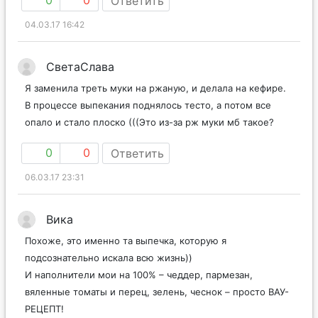
0
0
Ответить
04.03.17 16:42
СветаСлава
Я заменила треть муки на ржаную, и делала на кефире.
В процессе выпекания поднялось тесто, а потом все
опало и стало плоско (((Это из-за рж муки мб такое?
0
0
Ответить
06.03.17 23:31
Вика
Похоже, это именно та выпечка, которую я
подсознательно искала всю жизнь))
И наполнители мои на 100% – чеддер, пармезан,
вяленные томаты и перец, зелень, чеснок – просто ВАУ-
РЕЦЕПТ!