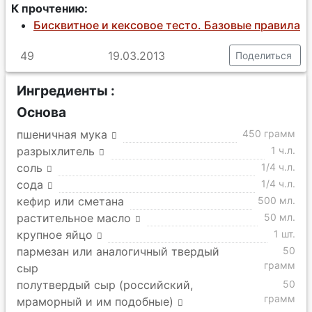
К прочтению:
Бисквитное и кексовое тесто. Базовые правила
49
19.03.2013
Поделиться
Ингредиенты :
Основа
пшеничная мука
450 грамм
разрыхлитель
1 ч.л.
соль
1/4 ч.л.
сода
1/4 ч.л.
кефир или сметана
500 мл.
растительное масло
50 мл.
крупное яйцо
1 шт.
пармезан или аналогичный твердый
50
грамм
сыр
полутвердый сыр (российский,
50
грамм
мраморный и им подобные)