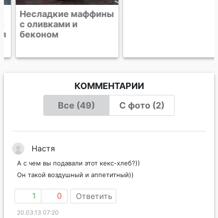
Несладкие маффины
Несладкое печенье
с оливками и
с беконом и сыром
беконом
КОММЕНТАРИИ
Все (49)
С фото (2)
Настя
А с чем вы подавали этот кекс-хлеб?))
Он такой воздушный и аппетитный))
1
0
Ответить
20.03.13 07:20