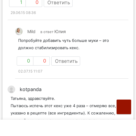
1
0
Ответить
29.06.15 08:36
Mild
Юлия
в ответ
Попробуйте добавить чуть больше муки – это
должно стабилизировать кекс.
0
0
Ответить
02.07.15 11:07
kotpanda
Татьяна, здравствуйте.
Пытаюсь испечь этот кекс уже 4 раза – отмеряю все, как
указано в рецепте (все ингредиенты). К сожалению,
каждый раз одно и то же – кекс после того, как вытащу
из духовки, падает. Бывало, на один бок, но чаще –
середина. Внутри как будто непропечённый остаётся. Я