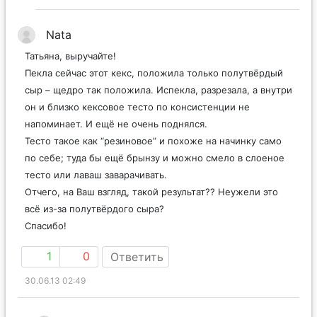
Nata
Татьяна, выручайте!
Пекла сейчас этот кекс, положила только полутвёрдый
сыр – щедро так положила. Испекла, разрезала, а внутри
он и близко кексовое тесто по консистенции не
напоминает. И ещё не очень поднялся.
Тесто такое как “резиновое” и похоже на начинку само
по себе; туда бы ещё брынзу и можно смело в слоеное
тесто или лаваш заварачивать.
Отчего, на Ваш взгляд, такой результат?? Неужели это
всё из-за полутвёрдого сыра?
Спасибо!
1
0
Ответить
30.06.13 02:49