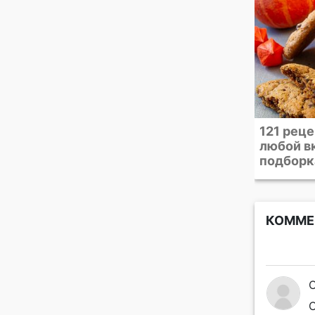
121 рецепт печенья на
Что дел
любой вкус. Большая
белками
подборка
рецепто
КОММЕ
С