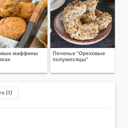
нье "Ореховые
Супер-ореховый
месяцы"
пирог с шоколадом
о (1)