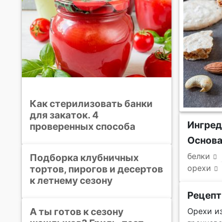
Как стерилизовать банки
для закаток. 4
Ингре
проверенных способа
Основ
белки
Подборка клубничных
тортов, пирогов и десертов
орехи
к летнему сезону
Рецепт
А ты готов к сезону
Орехи и