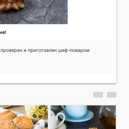
ия!
х проверен и приготовлен шеф-поваром
Ор
ма