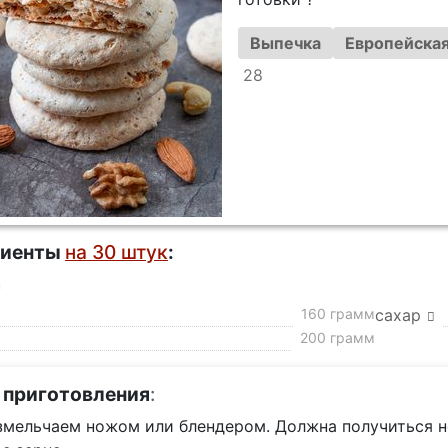
Выпечка
Европейская
28
диенты
на 30 штук
:
а
160 грамм
сахар
200 грамм
 приготовления
:
змельчаем ножом или блендером. Должна получиться н