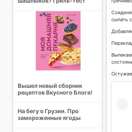
шашлыков? Гриль-тест
гречнево
Соединяе
сыпать с
Добавля
Перекла
Выпекаем
состоян
Остужае
Вышел новый сборник
рецептов Вкусного Блога!
На бегу о Грузии. Про
замороженные ягоды