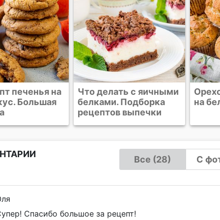
ать с яичными
Ореховые маффины
Пече
. Подборка
на белках
полу
в выпечки
НТАРИИ
Все (28)
С фот
Оля
упер! Спасибо большое за рецепт!