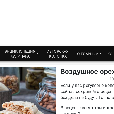
ЭНЦИКЛОПЕДИЯ
АВТОРСКАЯ
О ГЛАВНОМ
КО
КУЛИНАРА
КОЛОНКА
Воздушное орех
11
Если у вас регулярно коп
сейчас сохраняйте рецепт
без дела не будут. Точно 
В рецепте всего три ингр
готовки ?