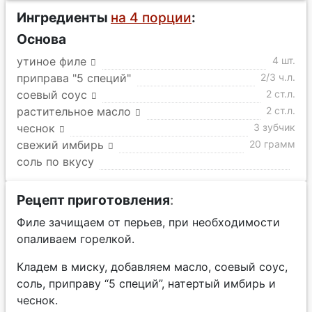
Ингредиенты
на 4 порции
:
Основа
утиное филе
4 шт.
приправа "5 специй"
2/3 ч.л.
соевый соус
2 ст.л.
растительное масло
2 ст.л.
чеснок
3 зубчик
свежий имбирь
20 грамм
соль по вкусу
Рецепт приготовления
:
Филе зачищаем от перьев, при необходимости
опаливаем горелкой.
Кладем в миску, добавляем масло, соевый соус,
соль, приправу “5 специй”, натертый имбирь и
чеснок.