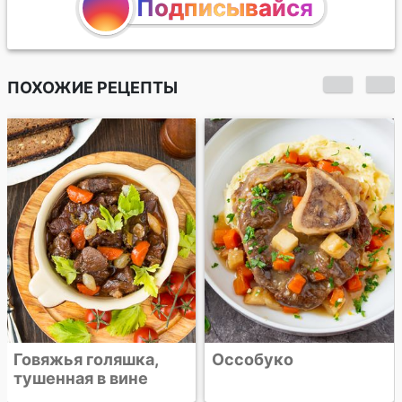
Подписывайся
ПОХОЖИЕ РЕЦЕПТЫ
Говяжья грудинка в
густом томатном
соусе
Оссобуко