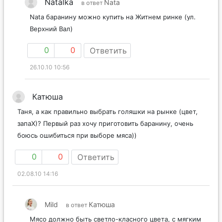
Natalka
Nata
в ответ
Nata баранину можно купить на Житнем ринке (ул.
Верхний Вал)
0
0
Ответить
26.10.10 10:56
Катюша
Таня, а как правильно выбрать голяшки на рынке (цвет,
запаХ)? Первый раз хочу приготовить баранину, очень
боюсь ошибиться при выборе мяса))
0
0
Ответить
02.08.10 14:16
Mild
Катюша
в ответ
Мясо должно быть светло-класного цвета, с мягким