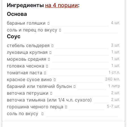
Ингредиенты
на 4 порции
:
Основа
бараньи голяшки
4 шт.
соль и перец по вкусу
Соус
стебель сельдерея
3 шт.
луковица крупная
1 шт.
морковь средняя
1 шт.
головка чеснока
1 шт.
томатная паста
1 ст.л.
красное сухое вино
240 мл.
бараний или телячий бульон
1 литр
веточка петрушки
2 шт.
веточка тимьяна (или 1/4 ч.л. сухого)
2 шт.
горошина черного перца
5-7 шт.
соль по вкусу