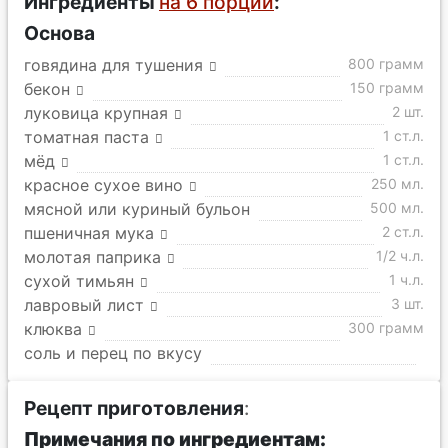
Ингредиенты
на 6 порций
:
Основа
говядина для тушения
800 грамм
бекон
150 грамм
луковица крупная
2 шт.
томатная паста
1 ст.л.
мёд
1 ст.л.
красное сухое вино
250 мл.
мясной или куриный бульон
500 мл.
пшеничная мука
2 ст.л.
молотая паприка
1/2 ч.л.
сухой тимьян
1 ч.л.
лавровый лист
3 шт.
клюква
300 грамм
соль и перец по вкусу
Рецепт приготовления
:
Примечания по ингредиентам: