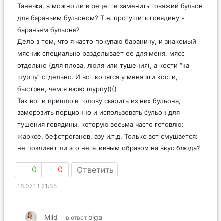
Танечка, а можно ли в рецепте заменить говяжий бульон
для бараньим бульоном? Т.е. протушить говядину в
бараньем бульоне?
Дело в том, что я часто покупаю баранину, и знакомый
мясник специально разделывает ее для меня, мясо
отдельно (для плова, люля или тушения), а кости “на
шурпу” отдельно. И вот копятся у меня эти кости,
быстрее, чем я варю шурпу((((
Так вот и пришло в голову сварить из них бульона,
заморозить порционно и использовать бульон для
тушения говядины, которую весьма часто готовлю:
жаркое, бефстроганов, азу и.т.д. Только вот смушается:
не повлияет ли это негативным образом на вкус блюда?
0
0
Ответить
16.07.13 21:35
Mild
olga
в ответ