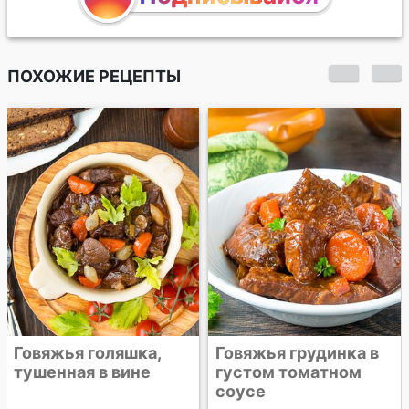
ПОХОЖИЕ РЕЦЕПТЫ
Спагетти с
тефтелями в
томатном соусе
Говяжья грудинка в
густом томатном
соусе