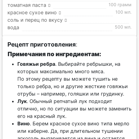
томатная паста
100 грамм
красное сухое вино
100 мл.
соль и перец по вкусу
вода
500 мл.
Рецепт приготовления
:
Примечания по ингредиентам:
Говяжьи ребра
. Выбирайте ребрышки, на
которых максимально много мяса.
По этому рецепту вы можете тушить не
только ребра, но и другие жесткие говяжьи
отрубы – например, голяшки или грудинку.
Лук
. Обычный репчатый лук подходит
отлично, но по ситуации вы можете заменить
его на красный лук.
Вино
. Берем красное сухое вино типа мерло
или каберне. Да, при длительном тушении
агкоголь выпаривается из вина и остается