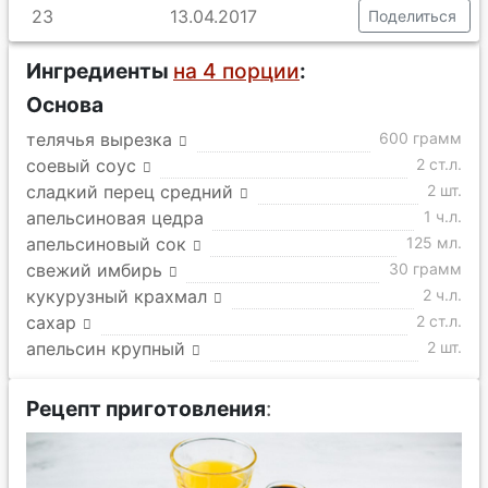
23
13.04.2017
Поделиться
Ингредиенты
на 4 порции
:
Основа
телячья вырезка
600 грамм
соевый соус
2 ст.л.
сладкий перец средний
2 шт.
апельсиновая цедра
1 ч.л.
апельсиновый сок
125 мл.
свежий имбирь
30 грамм
кукурузный крахмал
2 ч.л.
сахар
2 ст.л.
апельсин крупный
2 шт.
Рецепт приготовления
: