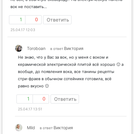
вок не поставить…
1
0
Ответить
25.04.17 12:03
Toroboan
Виктория
в ответ
Не знаю, что у Вас за вок, но у меня с воком и
керамической электрической плитой всё хорошо 🙂 а
вообще, до появления вока, все танины рецепты
стри-фраев в обычном сотейнике готовила, всё
равно вкусно 🙂
1
0
Ответить
25.04.17 13:51
Mild
Виктория
в ответ