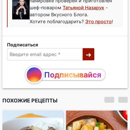
панировке проверен и приготовлен
шеф-поваром
Татьяной Назарук
-
автором Вкусного Блога.
Хотите поблагодарить?
Это просто
!
Подписаться
Подписывайся
ПОХОЖИЕ РЕЦЕПТЫ
Свинина с белыми
грибами в сметане