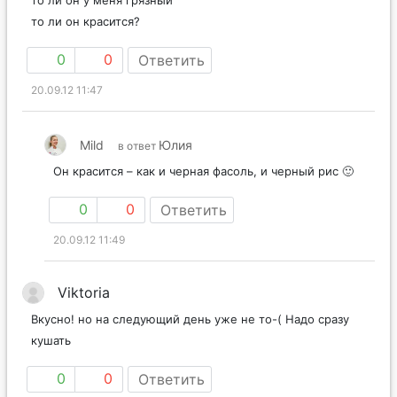
то ли он у меня грязный
то ли он красится?
0
0
Ответить
20.09.12 11:47
Mild
Юлия
в ответ
Он красится – как и черная фасоль, и черный рис 🙂
0
0
Ответить
20.09.12 11:49
Viktoria
Вкусно! но на следующий день уже не то-( Надо сразу
кушать
0
0
Ответить