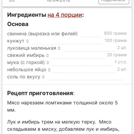
Ингредиенты
на 4 порции
:
Основа
свинина (вырезка или филей)
600 грамм
кунжут
100 грамм
луковица маленькая
2 шт.
свежий имбирь
20 грамм
мука (с горкой)
1 ст.л.
небольшое яйцо
2 шт.
соль по вкусу
Рецепт приготовления
:
Мясо нарезаем ломтиками толщиной около 5
мм.
Лук и имбирь трем на мелкую терку. Мясо
складываем в миску, добавляем лук и имбирь,