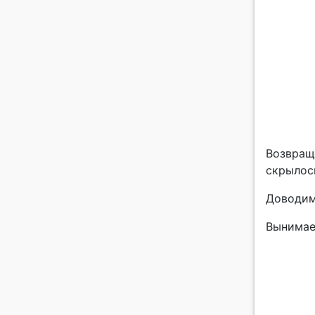
Возвращ
скрылось
Доводим
Вынимае