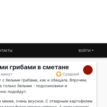
НТАКТЫ
ВОЙТИ
ми грибами в сметане
 минут
Средний
 с белыми грибами, как и обещала. Впрочем,
не только белыми - подосиновики и
чно подойдут.
е менее, очень вкусное. С отварным картофелем
ом тоже будет вполне неплохо. А если нарезать