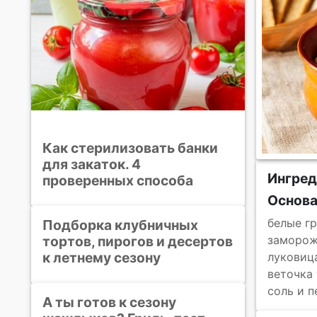
Как стерилизовать банки
для закаток. 4
Ингре
проверенных способа
Основ
белые г
Подборка клубничных
тортов, пирогов и десертов
заморож
к летнему сезону
луковиц
веточка
соль и п
А ты готов к сезону