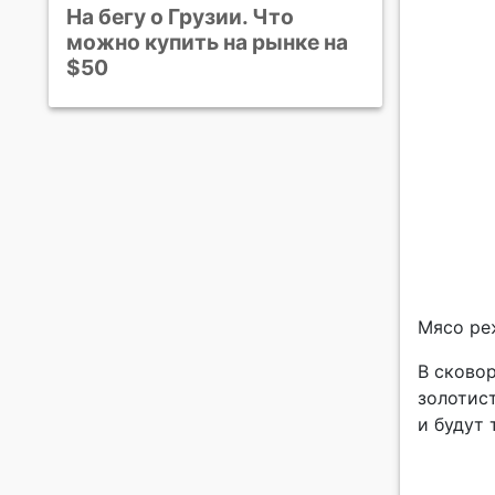
На бегу о Грузии. Что
можно купить на рынке на
$50
Мясо реж
В сково
золотист
и будут 