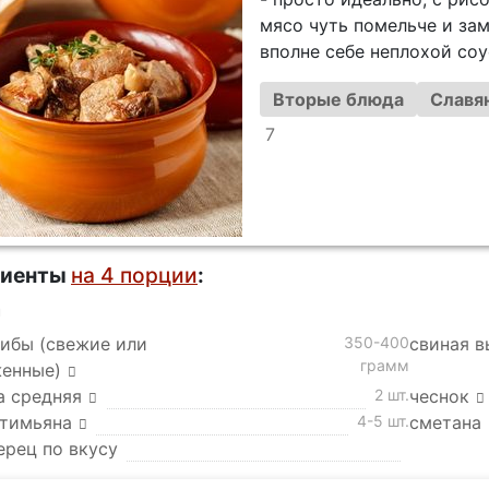
мясо чуть помельче и за
вполне себе неплохой соу
Вторые блюда
Славян
7
диенты
на 4 порции
:
а
рибы (свежие или
350-400
свиная в
грамм
енные)
а средняя
2 шт.
чеснок
 тимьяна
4-5 шт.
сметана
ерец по вкусу