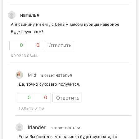
наталья
А я свинину ни ем , с белым мясом курицы наверное
будет суховато?
0
0
Ответить
09.02.13 03:44
Mild
наталья
в ответ
Да, точно суховато получится.
0
0
Ответить
10.02.13 01:18
Irlander
наталья
в ответ
Если Вы боитесь, что начинка будет суховата, то