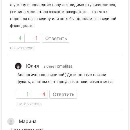
а у меня в последние пару лет видимо вкус изменился,
свинина меня стала запахом раздражать… так что я
перешла на говядину или хотя бы пополам с говядиной
фарш делаю.
4
-1
Ответить
08.02.13 12:03
Юлия
omelitsa
в ответ
Аналогично со свининой( Дети первые начали
фукать, а потом я отвернулась от свинячьего мяса.
1
-4
Ответить
02.01.22 13:38
Марина
А если говядина?