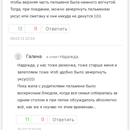
чтобы верхняя часть пельменя была немного вогнутой.
Тогда, при поедании, можно зачерпнуть пельменем
уксус или сметану и они никуда не денутся )))))
12
0
Ответить
09.02.13 22:34
Галина
Надежда
в ответ
Надежда, у нас тоже рюмочка, тоже старше меня и
залепляем тоже чтоб удобно было зачерпнуть
уксус)))))
Пока жила с родителями пельмени было
воскресным блюдом, когда вся семья собиралась за
одним столом и при лепке обсуждалось абсолютно
всё, как же я скучаю по этим временам…
11
0
Ответить
10.02.13 01:10