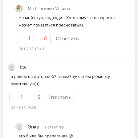
Mild
Ульяна
в ответ
На мой вкус, подходит. Хотя кому-то наверняка
может показаться пресноватым.
1
0
Ответить
08.02.13 18:43
Ira
а рядом на фото хлеб? зачем?лучше бы рюмочку
запотевшую)))
1
-5
Ответить
08.02.13 18:29
Энка
Ira
в ответ
это была бы пропаганда 🙂