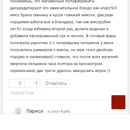
понимаешь, что магазинные полуфабрикаты
дискредитируют это замечательное блюдо как класс%))
мясо брала свинину и кусок говяжей мякоти, два раза
порциями взбила все в блендере, так как мясорубки
нет%) когда взбивала второй раз, долила водички и
добавила пассерованный лук и чеснок. В готовый фарш
положила укропчик )) с непревычки пельмени у меня
получились размером с манты, но муж съел двойную
порцию и нахваливал)) главное, что после всех мучений
(вертела пельмени часа полтора за просмотром
сериальчика) две трети удалось заморозить впрок ))
0
-1
Ответить
12.06.13 11:36
Лариса
kyss
в ответ
Пельмени впрок – это, как правило, до завтра-
послезавтра:)