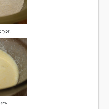
гурт.
есь.