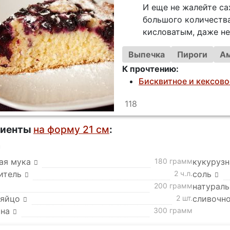
И еще не жалейте са
большого количеств
кисловатым, даже не
Выпечка
Пироги
Ам
К прочтению:
Бисквитное и кексово
118
диенты
на форму 21 см
:
а
ая мука
180 грамм
кукурузн
итель
2 ч.л.
соль
200 грамм
натураль
 яйцо
2 шт.
сливочн
на
300 грамм