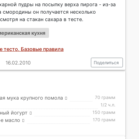
харной пудры на посыпку верха пирога - из-за
а смородины он получается несколько
смотря на стакан сахара в тесте.
ериканская кухня
е тесто. Базовые правила
16.02.2010
Поделиться
ая мука крупного помола
70 грамм
1/2 ч.л.
ный йогурт
150 грамм
ое масло
170 грамм