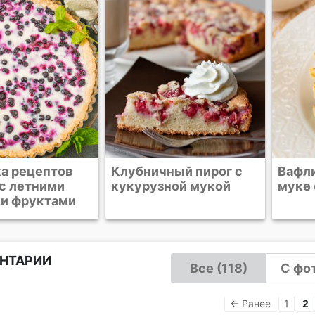
ный пирог с
Вафли на кукурузной
Смор
ной мукой
муке с корицей
с фр
НТАРИИ
Все (118)
С фот
← Ранее
1
2