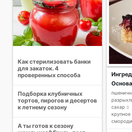
Как стерилизовать банки
для закаток. 4
Ингре
проверенных способа
Основ
пшеничн
Подборка клубничных
тортов, пирогов и десертов
разрыхл
к летнему сезону
сахар
крупное
смороди
А ты готов к сезону