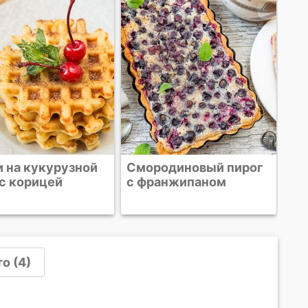
мукой и клюквой
на
одиновый пирог
анжипаном
о (4)