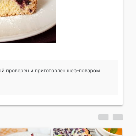
ой проверен и приготовлен шеф-поваром
Кекс с кукурузной
Че