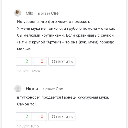
Mild
Све
в ответ
Не уверена, что фото чем-то поможет.
У меня мука не тонкого, а грубого помола – она как
бы мелкими крупинками. Если сравнивать с сечкой
(в т.ч. с крупой “Артек”) – то она (кук. мука) гораздо
мельче.
2
0
Ответить
17.02.11 02:24
Нюся
Све
в ответ
в “утконосе” продается Гарнец- кукурузная мука.
Самое то!
2
0
Ответить
17.02.11 16:15