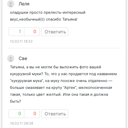
Леля
оладушки просто прелесть-интересный
вкус,необычный))) спасибо Татьяна!
1
0
Ответить
15.02.11 18:32
Све
Татьяна, а вы не могли бы выложить фото вашей
кукурузной муки? То, что у нас продается под названием
“кукурузная мука”, на муку похоже очень отдаленно —
больше смахивает на крупу “Артек”, мелкопосеченная
такая, только цвет желтый. Или она такая и должна
быть?
0
0
Ответить
16.02.11 08:38