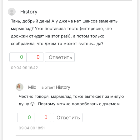
History
Тань, добрый день! А у джема нет шансов заменить
мармелад? Уже поставила тесто (интересно, что
дрожжи отчудят на этот раз)), а потом только
сообразила, что джем то может вытечь.. да?
0
0
Ответить
09.04.09 16:42
Mild
History
в ответ
Честно говоря, мармелад тоже вытекает за милую
душу 🙂 . Поэтому можно попробовать с джемом.
0
0
Ответить
09.04.09 18:51