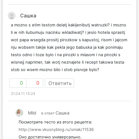
Сашка
a mozno s etim testom delatj kakijenibutj watruzki? i mozno
li w nih liubumuju nacinku wkladiwatj? i jesio hotela sprasitj
wot papa wsegda prositj pirozkow s kapustoj, risom i jajcom
nju wobsem takije kak pekla jego babuska ja kak ponimaju
testo odno i toze bylo i na pirozki s miasom i na pirozki s
wisnejj naprimer, tak wotj neznajete li recept takowa testa
stob so wsem mozno bilo i stob pisnoje bylo?
0
0
Ответить
21.04.11 15:24
Mild
Сашка
в ответ
Посмотрите тесто из этого рецепта:
http://www.vkusnyblog.ru/smak/11536
Оно достаточно универсально.