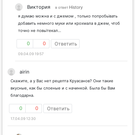
Виктория
History
в ответ
я думаю можна и с джемом , только попробьівать
добавить немного муки или крохмала в джем, чтоб
точно не повьітекал…
0
0
Ответить
09.04.09 19:57
airin
Скажите, а у Вас нет рецепта Круасанов? Они такие
вкусные, как бы слоеные и с начинкой. Была бы Вам
благодарна.
0
0
Ответить
17.04.09 12:30