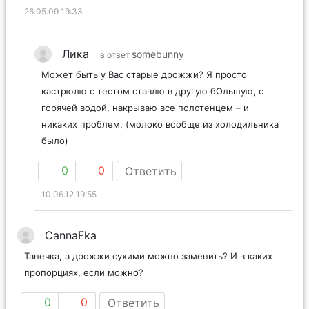
26.05.09 19:33
Лика
somebunny
в ответ
Может быть у Вас старые дрожжи? Я просто
кастрюлю с тестом ставлю в другую бОльшую, с
горячей водой, накрываю все полотенцем – и
никаких проблем. (молоко вообще из холодильника
было)
0
0
Ответить
10.06.12 19:55
CannaFka
Танечка, а дрожжи сухими можно заменить? И в каких
пропорциях, если можно?
0
0
Ответить