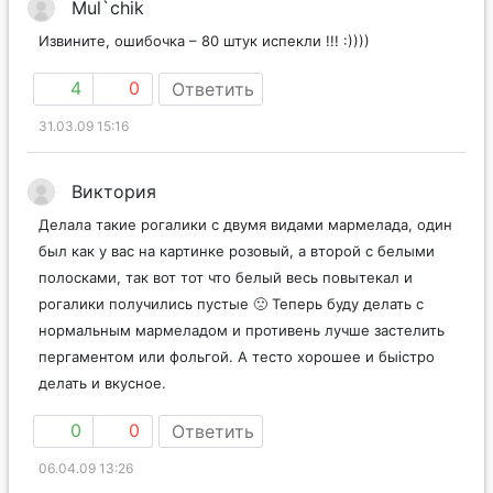
Mul`chik
Извините, ошибочка – 80 штук испекли !!! :))))
4
0
Ответить
31.03.09 15:16
Виктория
Делала такие рогалики с двумя видами мармелада, один
был как у вас на картинке розовый, а второй с белыми
полосками, так вот тот что белый весь повытекал и
рогалики получились пустые 🙁 Теперь буду делать с
нормальным мармеладом и противень лучше застелить
пергаментом или фольгой. А тесто хорошее и быістро
делать и вкусное.
0
0
Ответить
06.04.09 13:26