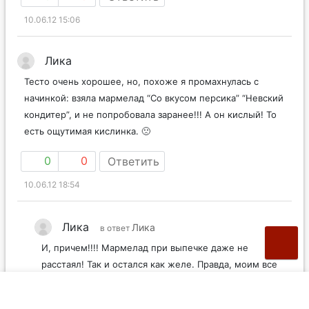
10.06.12 15:06
Лика
Тесто очень хорошее, но, похоже я промахнулась с
начинкой: взяла мармелад “Со вкусом персика” “Невский
кондитер”, и не попробовала заранее!!! А он кислый! То
есть ощутимая кислинка. 🙁
0
0
Ответить
10.06.12 18:54
Лика
Лика
в ответ
И, причем!!!! Мармелад при выпечке даже не
расстаял! Так и остался как желе. Правда, моим все
понравилось – и тесто и начинка. Вкусно с молоком.
На упаковке с мармеладом ничего особо страшного