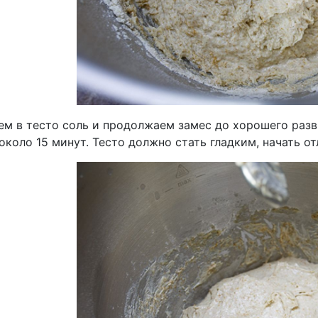
ем в тесто соль и продолжаем замес до хорошего разв
около 15 минут. Тесто должно стать гладким, начать о