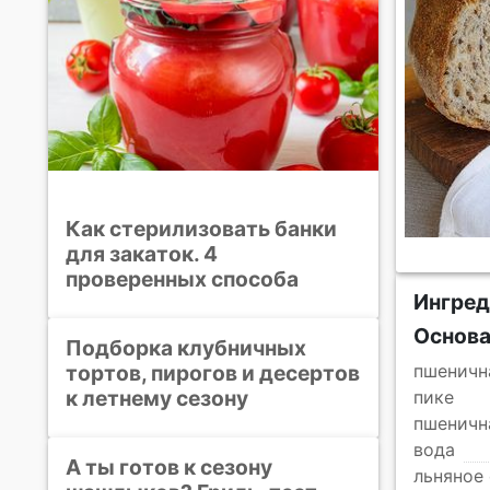
Как стерилизовать банки
для закаток. 4
проверенных способа
Ингре
Основ
Подборка клубничных
тортов, пирогов и десертов
пшеничн
к летнему сезону
пике
пшеничн
вода
А ты готов к сезону
льняное