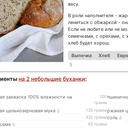
весу.
В роли наполнителя - жа
лениться с обжаркой - он
Если не любите или не мо
семечками, с орехами, с
хлеб будет хорош.
Выпечка
Хлеб
Евро
5
диенты
на 2 небольшие буханки
:
а
ая закваска 100% влажности на
200
пшенична
грамм
ая цельнозерновая мука
130 грамм
ржаная ц
320 грамм
соль
 семя
60 грамм