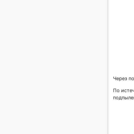
Через п
По истеч
подпыле