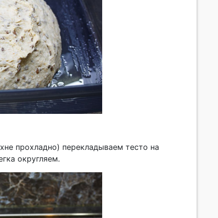
ухне прохладно) перекладываем тесто на
егка округляем.