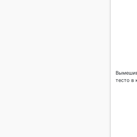
Вымешив
тесто в 