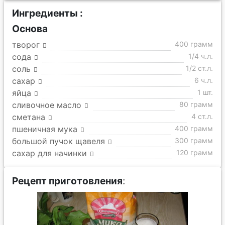
Ингредиенты :
Основа
творог
400 грамм
сода
1/4 ч.л.
соль
1/2 ст.л.
сахар
6 ч.л.
яйца
1 шт.
сливочное масло
80 грамм
сметана
4 ст.л.
пшеничная мука
400 грамм
большой пучок щавеля
300 грамм
сахар для начинки
120 грамм
Рецепт приготовления
: