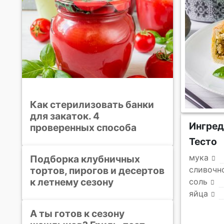
Как стерилизовать банки
для закаток. 4
Ингре
проверенных способа
Тесто
мука
Подборка клубничных
тортов, пирогов и десертов
сливочн
к летнему сезону
соль
яйца
А ты готов к сезону