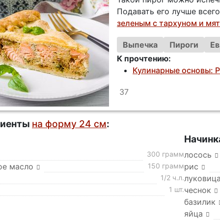
Подавать его лучше всего
зеленым с тархуном и мя
Выпечка
Пироги
Ев
К прочтению:
Кулинарные основы: 
37
диенты
на форму 24 см
:
Начинк
300 грамм
лосось
ое масло
150 грамм
рис
1/2 ч.л.
луковица
1 шт.
чеснок
базилик
яйца