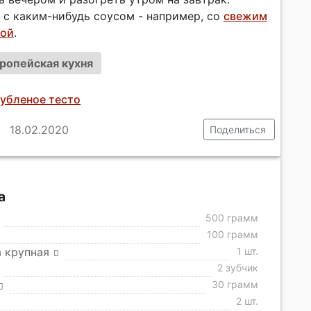
 с каким-нибудь соусом - например, со
свежим
той
.
ропейская кухня
Рубленое тесто
18.02.2020
Поделиться
а
500 грамм
100 грамм
 крупная
1 шт.
2 зубчик
30 грамм
2 шт.