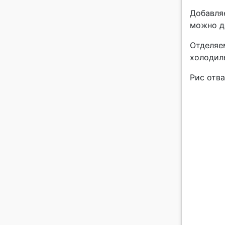
Добавля
можно до
Отделяем
холодил
Рис отв