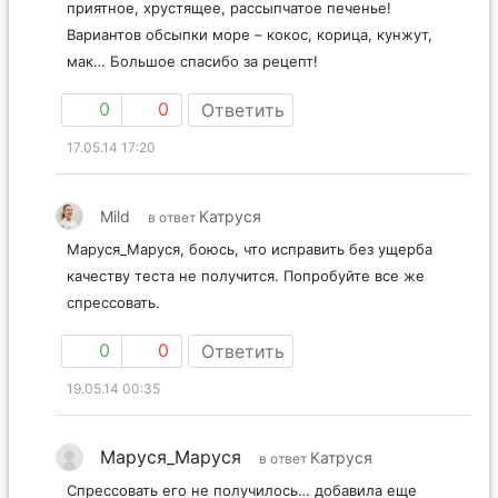
приятное, хрустящее, рассыпчатое печенье!
Вариантов обсыпки море – кокос, корица, кунжут,
мак… Большое спасибо за рецепт!
0
0
Ответить
17.05.14 17:20
Mild
Катруся
в ответ
Маруся_Маруся, боюсь, что исправить без ущерба
качеству теста не получится. Попробуйте все же
спрессовать.
0
0
Ответить
19.05.14 00:35
Маруся_Маруся
Катруся
в ответ
Спрессовать его не получилось… добавила еще