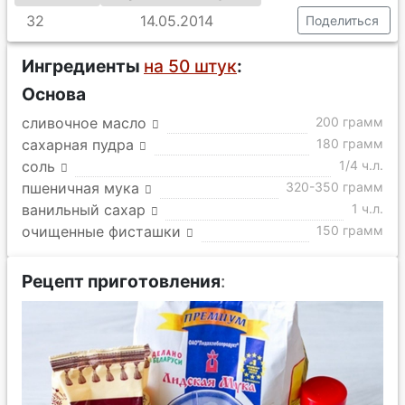
32
14.05.2014
Поделиться
Ингредиенты
на 50 штук
:
Основа
сливочное масло
200 грамм
сахарная пудра
180 грамм
соль
1/4 ч.л.
пшеничная мука
320-350 грамм
ванильный сахар
1 ч.л.
очищенные фисташки
150 грамм
Рецепт приготовления
: