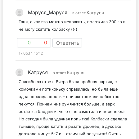
Маруся_Маруся
Катруся
в ответ
Таня, а как это можно исправить, положила 300 гр и
не могу скатать колбаску ((((
0
0
Ответить
17.05.14 15:12
Катруся
Катруся
в ответ
Спасибо за ответ! Вчера была пробная партия, с
комочками потихоньку справилась, но была еще
одна неожиданность – они экстремально быстро
пекутся! Причем низ румянится больше, а верх
остается бледным, чего я не заметила и перепекла.
Но сегодня была удачная попытка! Колбаски сделала
тоньше, проще катать и резать удобнее, в духовке
держала минут 5-7 и – отличный результат! Очень