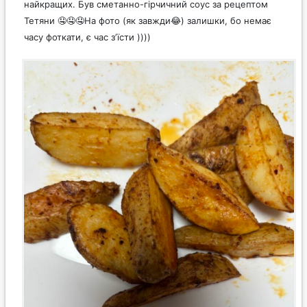
найкращих. Був сметанно-гірчичний соус за рецептом
Тетяни 🤤🤤🤤На фото (як завжди😂) залишки, бо немає
часу фоткати, є час зʼїсти ))))