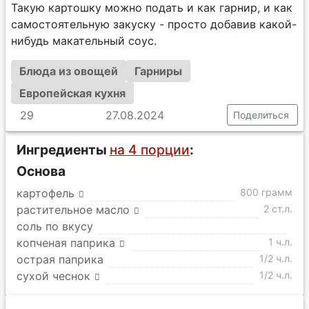
Такую картошку можно подать и как гарнир, и как
самостоятельную закуску - просто добавив какой-
нибудь макательный соус.
Блюда из овощей
Гарниры
Европейская кухня
29
27.08.2024
Поделиться
Ингредиенты
на 4 порции
:
Основа
картофель
800 грамм
растительное масло
2 ст.л.
соль по вкусу
копченая паприка
1 ч.л.
острая паприка
1/2 ч.л.
сухой чеснок
1/2 ч.л.