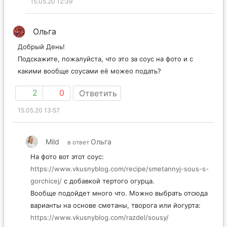
15.05.20 12:39
Ольга
Добрый День!
Подскажите, пожалуйста, что это за соус на фото и с
какими вообще соусами её можео подать?
2
0
Ответить
15.05.20 13:57
Mild
Ольга
в ответ
На фото вот этот соус:
https://www.vkusnyblog.com/recipe/smetannyj-sous-s-
gorchicej/
с добавкой тертого огурца.
Вообще подойдет много что. Можно выбрать отсюда
варианты на основе сметаны, творога или йогурта:
https://www.vkusnyblog.com/razdel/sousy/