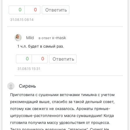
0
0
Ответить
31.08.15 08:14
Mild
x-mask
в ответ
1 ч.л. будет в самый раз.
0
0
Ответить
31.08.15 15:31
Сирень
Приготовила с сушеными веточками тимьяна с учетом
рекомендаций выше, спасибо за такой дельный совет,
потому как свежего не оказалось. Ароматы пряные-
цитрусовые-растопленного масла сумашедшие! Когда
готовила получила массу удовольствия от процесса.
Тесто получилось воздушное, “атласное”. Супер! Не