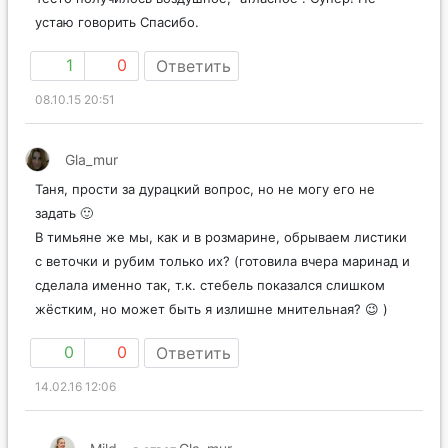
устаю говорить Спасибо.
1
0
Ответить
08.10.15 20:51
Gla_mur
Таня, прости за дурацкий вопрос, но не могу его не
задать 🙂
В тимьяне же мы, как и в розмарине, обрываем листики
с веточки и рубим только их? (готовила вчера маринад и
сделала именно так, т.к. стебель показался слишком
жёстким, но может быть я излишне мнительная? 😉 )
0
0
Ответить
14.02.16 12:06