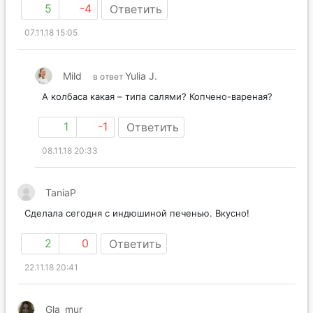
5
-4
Ответить
07.11.18 15:05
Mild
Yulia J.
в ответ
А колбаса какая – типа салями? Копчено-вареная?
1
-1
Ответить
08.11.18 20:33
TaniaP
Сделала сегодня с индюшиной печенью. Вкусно!
2
0
Ответить
22.11.18 20:41
Gla_mur