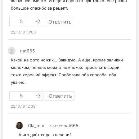
жарю все вместе. И еще я нарезаю лук тонко. Все равно
большое спасибо за рецепт.
5
-2
Ответить
22.10.18 10:00
nat665
Какой на фото ножик… Завидую. А еще, кроме заливки
молоком, печень можно немножко присыпать содой,
тоже хороший эффект. Пробовала оба способа, оба
удачно.
5
-3
Ответить
22.10.18 12:38
Gla_mur
nat665
в ответ
А что даёт сода в печени?