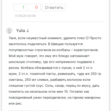
1
0
Ответить
11.09.20 03:06
Yulia J.
Таня, если неуместный коммент, удалите плиз 🙂 Просто
захотелось поделиться. В Швеции пользуется
популярностью строганов из колбасы – корвстроганов.
Мой муж говорит, что ему это блюдо напоминает
школьную столовку, где его непременно подавали с
рисом. Колбаса обжаривается с луком, к ней 2 ст.л.
муки, 2 ст.л. томатной пасты, размешать, туда же 250 гр
сметаны, 250 мл сливок, разбавить молоком если
слишком густой соус. Соль, сахар, перец по вкусу, дать
покипеть на несильном огне мин 10. Готовлю как
повседневный ужин периодически, на гарнир макароны
или рис.