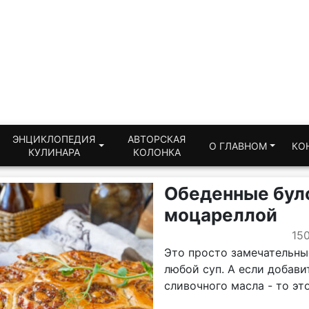
ЭНЦИКЛОПЕДИЯ
АВТОРСКАЯ
О ГЛАВНОМ
КО
КУЛИНАРА
КОЛОНКА
Обеденные було
моцареллой
15
Это просто замечательные
любой суп. А если добави
сливочного масла - то эт