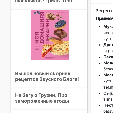
шашлыков? Гриль-тест
Рецепт
Примеч
Мук
испо
чуть
Дро
втро
Сах
Мол
безл
Вышел новый сборник
Мас
рецептов Вкусного Блога!
чуть
темп
Сыр
На бегу о Грузии. Про
типа
замороженные ягоды
Пес
бази