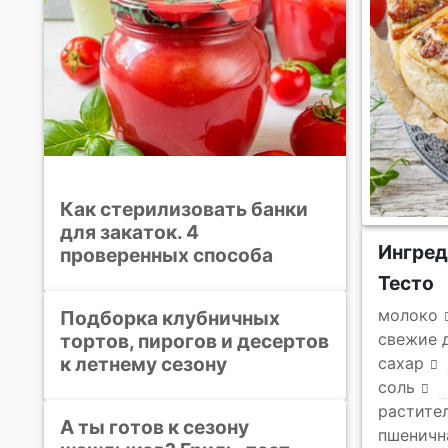
Как стерилизовать банки
для закаток. 4
Ингре
проверенных способа
Тесто
молоко
Подборка клубничных
тортов, пирогов и десертов
свежие 
к летнему сезону
сахар
соль
растите
А ты готов к сезону
пшеничн