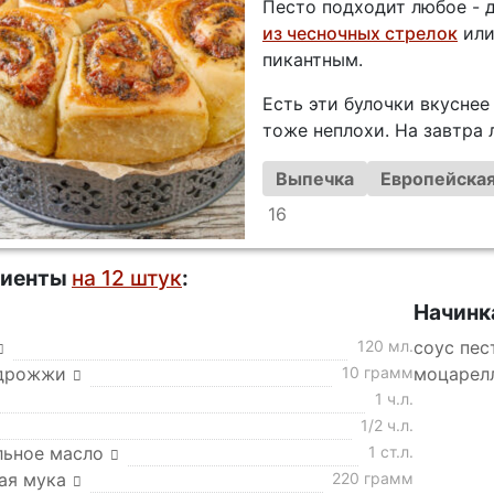
Песто подходит любое - 
из чесночных стрелок
ил
пикантным.
Есть эти булочки вкуснее
тоже неплохи. На завтра 
Выпечка
Европейская
16
диенты
на 12 штук
:
Начинк
120 мл.
соус пес
дрожжи
10 грамм
моцарел
1 ч.л.
1/2 ч.л.
льное масло
1 ст.л.
ая мука
220 грамм