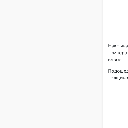
Накрыва
температ
вдвое.
Подошед
толщино