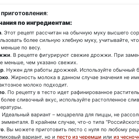
 приготовления
:
ания по ингредиентам:
а
. Этот рецепт рассчитан на обычную муку высшего сорта
льзовать более сильную хлебную муку, учитывайте, что 
 меньше по весу.
жжи
. В рецепте фигурируют свежие дрожжи. При заме
е меньше, чем указано свежих.
ар
. Нужен для работы дрожжей. Используйте обычный б
око
. Жирность молока в данном случае значения не и
актозное молоко подходит.
ло
. По рецепту в тесто идет рафинированное растител
 более сливочный вкус, используйте растопленное сли
ературы.
. Идеальный вариант – моцарелла для пиццы, не рассо
 эмменталя. В крайнем случае, что-о типа “Российского
то
. Вы можете приготовить песто с нуля по любому реце
ликовый вариант, но и
песто из черемши
или
из чесноч