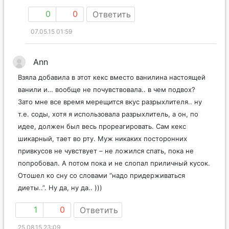
0
0
Ответить
07.05.15 01:59
Ann
Взяла добавила в этот кекс вместо ванилина настоящей
ванили и… вообще не почувствовала.. в чем подвох?
Зато мне все время мерещится вкус разрыхлителя.. ну
т.е. соды, хотя я использовала разрыхлитель, а он, по
идее, должен был весь прореагировать. Сам кекс
шикарный, тает во рту. Муж никаких посторонних
привкусов не чувствует – не ложился спать, пока не
попробовал. А потом пока и не слопал приличный кусок.
Отошел ко сну со словами “надо придерживаться
диеты..”. Ну да, ну да.. )))
1
0
Ответить
25.08.15 23:09