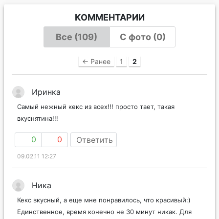
корочка схватывается раньше, чем
пропекается серединка. Когда она
КОММЕНТАРИИ
начинает пропекаться и,
Все (109)
С фото (0)
соответственно, увеличиваться в
объеме, верхняя корочка трескается.
← Ранее
1
2
Трещина сверху - не брак, а
классический внешний вид кекса.
Иринка
Самый нежный кекс из всех!!! просто тает, такая
вкуснятина!!!
0
0
Ответить
09.02.11 12:27
Ника
Кекс вкусный, а еще мне понравилось, что красивый:)
Единственное, время конечно не 30 минут никак. Для