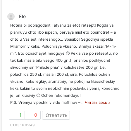
Ele
Hotela bi poblagodarit Tatyanu za etot retsept! Kogda ya
planiruyu chto libo ispech, pervaya misl eto posmotret – a
chto u Vas est interesnogo… Spasibo! Segodnya ispekla
Mramorniy keks. Poluchilsya vkusno. Sinulya skazal:”M-m-
m!”. Eto oznachayet mnogoye 🙂 Pekla vse po retseptu, no
tak kak masla bilo vsego 400 gr :), prishlos podklyuchit
slivochniy sir “Philadelphia” v kolichestve 200 gr, t.e.
poluchilos 250 sl. masla i 200 sl, sira. Poluchilos ochen
vkusno, keks legkiy, aromatniy, ne pohoj na klassicheskiy
keks kakim to svoim neobichnim poslevkusiyem i, konechno
je, on krasiviy 🙂 Ochen rekomenduyu!
P.S. Vremya vipechki v vide maffinov –
…
Читать весь »
1
0
Ответить
01.03.16 02:49