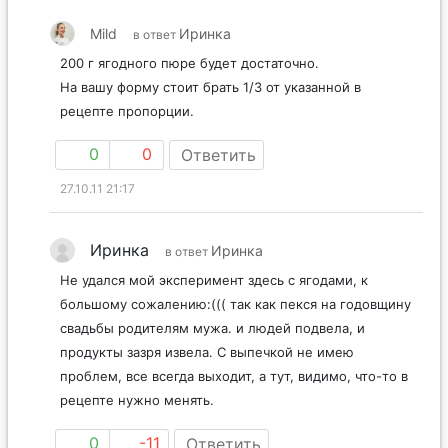
Mild
Иринка
в ответ
200 г ягодного пюре будет достаточно.
На вашу форму стоит брать 1/3 от указанной в
рецепте пропорции.
0
0
Ответить
27.10.11 21:17
Иринка
Иринка
в ответ
Не удался мой эксперимент здесь с ягодами, к
большому сожалению:((( так как пекся на годовщину
свадьбы родителям мужа. и людей подвела, и
продукты зазря извела. С выпечкой не имею
проблем, все всегда выходит, а тут, видимо, что-то в
рецепте нужно менять.
0
-11
Ответить