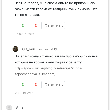
Честно говоря, я на своем опыте не припоминаю
зависимости горечи от толщины кожи лимона. Это
точно я писала?
0
0
Ответить
06.07.15 16:16
Gla_mur
Mild
в ответ
Писала-писала ? только читала про выбор лимонов,
которые не горчат в аннотации к рецепту
https://www.vkusnyblog.com/recipe/kurica-
zapechennaya-s-limonom/
0
0
Ответить
21.05.19 22:51
Alla