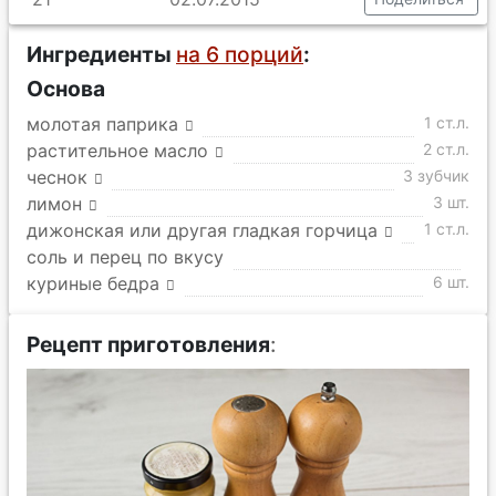
Ингредиенты
на 6 порций
:
Основа
молотая паприка
1 ст.л.
растительное масло
2 ст.л.
чеснок
3 зубчик
лимон
3 шт.
дижонская или другая гладкая горчица
1 ст.л.
соль и перец по вкусу
куриные бедра
6 шт.
Рецепт приготовления
: