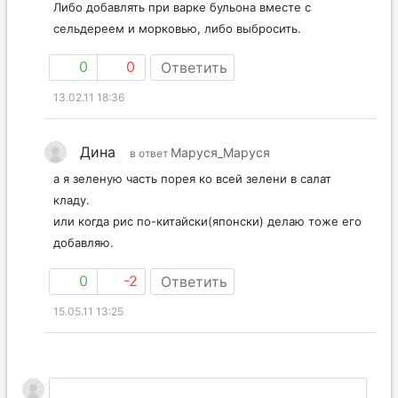
Либо добавлять при варке бульона вместе с
сельдереем и морковью, либо выбросить.
0
0
Ответить
13.02.11 18:36
Дина
Маруся_Маруся
в ответ
а я зеленую часть порея ко всей зелени в салат
кладу.
или когда рис по-китайски(японски) делаю тоже его
добавляю.
0
-2
Ответить
15.05.11 13:25