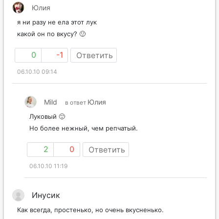
Юлия
я ни разу не ела этот лук
какой он по вкусу? 🙂
0
-1
Ответить
06.10.10 09:14
Mild
Юлия
в ответ
Луковый 🙂
Но более нежный, чем репчатый.
2
0
Ответить
06.10.10 11:19
Инусик
Как всегда, простенько, но очень вкусненько.