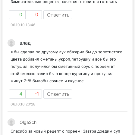
Замечательные рецепты, хочется готовить и готовить
0
0
Ответить
06.10.10 13:46
влад
я бы сделал по другому лук обжарил бы до золотистого
цвета добавил сметаны,укроп,петрушку и всё бы это
потушил. получился бы сметанный соус с пореем вт
этой смесью залил бы в конце курятину и протушил
минут 7-8! былобы сочнее и вкуснее
4
-1
Ответить
06.10.10 20:28
OlgaSch
Спасибо за новый рецепт с пореем! Завтра доедим суп