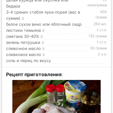
целая курица или окрочка или
килограмм
бедера
3-4 срених стебля лука-порея (вес в
400
грамм
сумме)
белое сухое вино или яблочный сидр
250 мл.
листики тимьяна
1 ст.л.
сметана 30-40%
120 грамм
зелень петрушки
1 ст.л.
сливочное масло
30 грамм
оливковое масло
2 ч.л.
соль и перец по вкусу
Рецепт приготовления
: