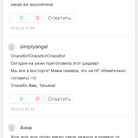
какая же вкуснятина!
0
0
Ответить
12.10.10 11:29
simplyangel
Спасибо!Спасибо!Спасибо!
Сегодня на ужин приготовила этот шедевр!
Мы все в восторге! Мама сказала, что на НГ обязательно
готовить! =))
Спасибо Вам, Татьяна!
0
0
Ответить
10.11.10 01:32
Анна
Аще,аще,аще отпад,мяско такое нежное и привкус от