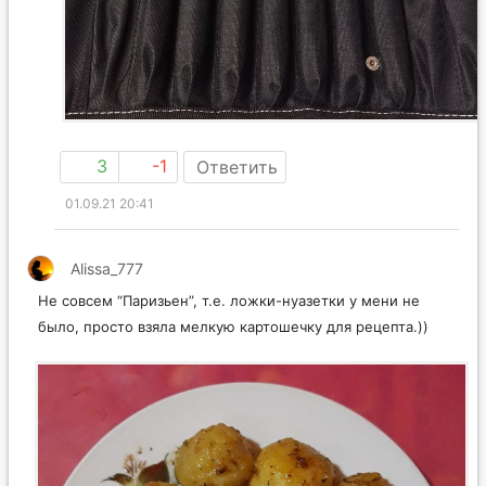
3
-1
Ответить
01.09.21 20:41
Alissa_777
Не совсем “Паризьен”, т.е. ложки-нуазетки у мени не
было, просто взяла мелкую картошечку для рецепта.))