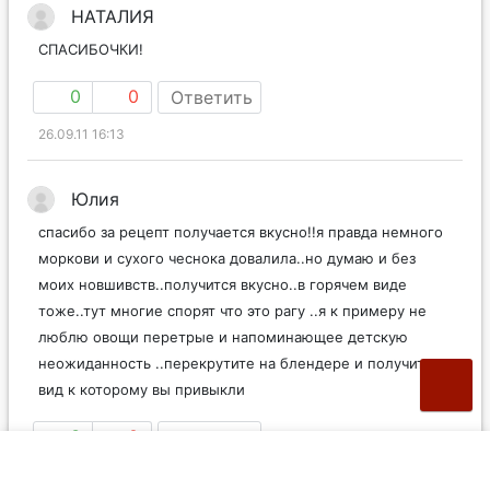
НАТАЛИЯ
СПАСИБОЧКИ!
0
0
Ответить
26.09.11 16:13
Юлия
спасибо за рецепт получается вкусно!!я правда немного
моркови и сухого чеснока довалила..но думаю и без
моих новшивств..получится вкусно..в горячем виде
тоже..тут многие спорят что это рагу ..я к примеру не
люблю овощи перетрые и напоминающее детскую
неожиданность ..перекрутите на блендере и получите
вид к которому вы привыкли
3
0
Ответить
23.06.12 14:35