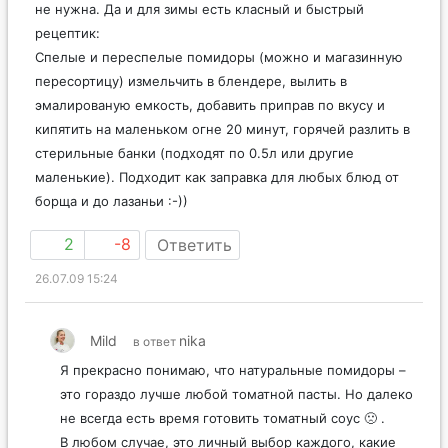
не нужна. Да и для зимы есть класный и быстрый
рецептик:
Спелые и переспелые помидоры (можно и магазинную
пересортицу) измельчить в блендере, вылить в
эмалированую емкость, добавить приправ по вкусу и
кипятить на маленьком огне 20 минут, горячей разлить в
стерильные банки (подходят по 0.5л или другие
маленькие). Подходит как заправка для любых блюд от
борща и до лазаньи :-))
2
-8
Ответить
26.07.09 15:24
Mild
nika
в ответ
Я прекрасно понимаю, что натуральные помидоры –
это гораздо лучше любой томатной пасты. Но далеко
не всегда есть время готовить томатный соус 🙁 .
В любом случае, это личный выбор каждого, какие