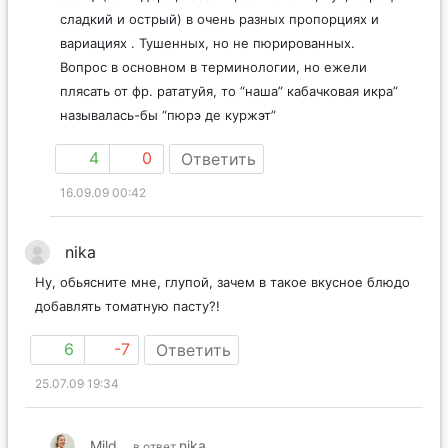
сладкий и острый) в очень разных пропорциях и
вариациях . Тушенных, но не пюрированных.
Вопрос в основном в терминологии, но ежели
плясать от фр. рататуйя, то “наша” кабачковая икра”
называлась-бы “пюрэ де куржэт”
4
0
Ответить
16.09.09 00:42
nika
Ну, обьясните мне, глупой, зачем в такое вкусное блюдо
добавлять томатную пасту?!
6
-7
Ответить
25.07.09 19:34
Mild
nika
в ответ