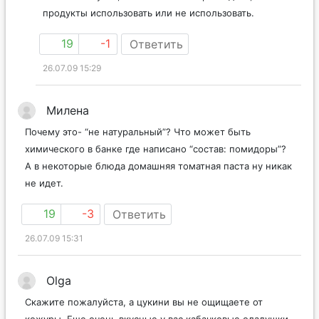
продукты использовать или не использовать.
19
-1
Ответить
26.07.09 15:29
Милена
Почему это- “не натуральный”? Что может быть
химического в банке где написано “состав: помидоры”?
А в некоторые блюда домашняя томатная паста ну никак
не идет.
19
-3
Ответить
26.07.09 15:31
Olga
Cкажите пожалуйста, а цукини вы не ощищаете от
кожуры. Еще очень вкусные у вас кабачковые оладушки,