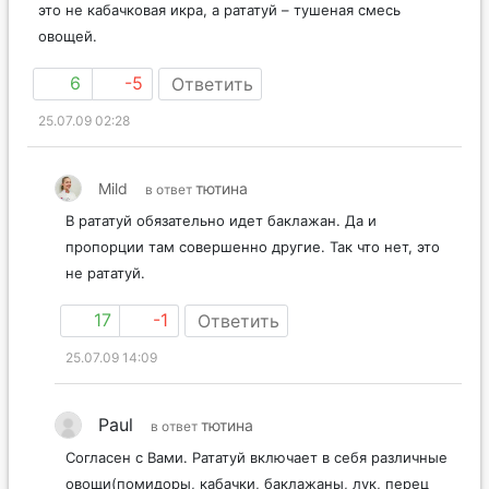
это не кабачковая икра, а рататуй – тушеная смесь
овощей.
6
-5
Ответить
25.07.09 02:28
Mild
тютина
в ответ
В рататуй обязательно идет баклажан. Да и
пропорции там совершенно другие. Так что нет, это
не рататуй.
17
-1
Ответить
25.07.09 14:09
Paul
тютина
в ответ
Согласен с Вами. Рататуй включает в себя различные
овощи(помидоры, кабачки, баклажаны, лук, перец