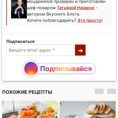
моцареллой проверен и приготовлен
шеф-поваром
Татьяной Назарук
-
автором Вкусного Блога.
Хотите поблагодарить?
Это просто
!
Подписаться
Подписывайся
ПОХОЖИЕ РЕЦЕПТЫ
Канапе с кремом из
феты и песто с
томатами