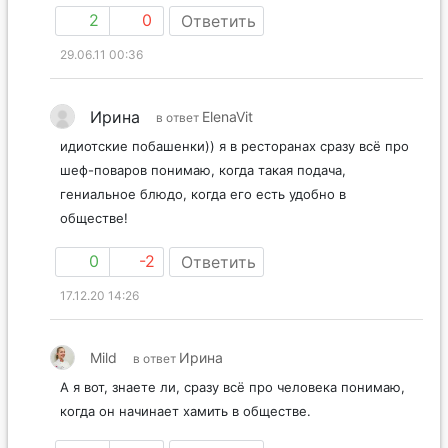
2
0
Ответить
29.06.11 00:36
Ирина
ElenaVit
в ответ
идиотские побашенки)) я в ресторанах сразу всё про
шеф-поваров понимаю, когда такая подача,
гениальное блюдо, когда его есть удобно в
обществе!
0
-2
Ответить
17.12.20 14:26
Mild
Ирина
в ответ
А я вот, знаете ли, сразу всё про человека понимаю,
когда он начинает хамить в обществе.