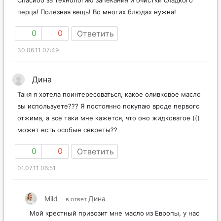
Спасибо за технологию запекания и очистки сладкого
перца! Полезная вещь! Во многих блюдах нужна!
0
0
Ответить
30.06.11 07:49
Дина
Таня я хотела поинтересоваться, какое оливковое масло
вы используете??? Я постоянно покупаю вроде первого
отжима, а все таки мне кажется, что оно жидковатое (((
может есть особые секреты??
0
0
Ответить
01.07.11 06:51
Mild
Дина
в ответ
Мой крестный привозит мне масло из Европы, у нас