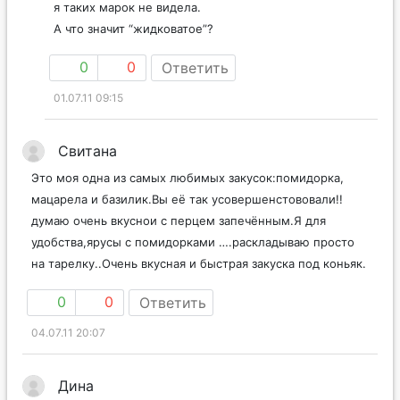
я таких марок не видела.
А что значит “жидковатое”?
0
0
Ответить
01.07.11 09:15
Свитана
Это моя одна из самых любимых закусок:помидорка,
мацарела и базилик.Вы её так усовершенстововали!!
думаю очень вкуснои с перцем запечённым.Я для
удобства,ярусы с помидорками ….раскладываю просто
на тарелку..Очень вкусная и быстрая закуска под коньяк.
0
0
Ответить
04.07.11 20:07
Дина