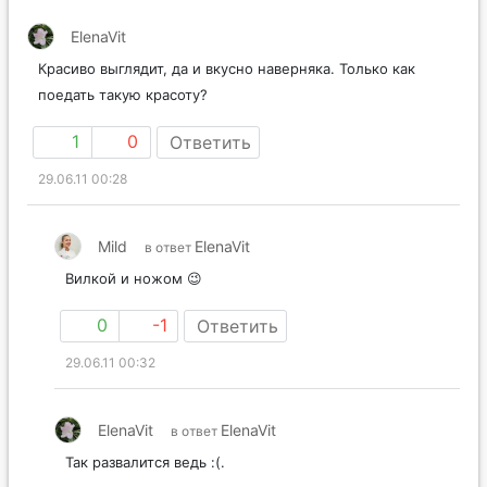
ElenaVit
Красиво выглядит, да и вкусно наверняка. Только как
поедать такую красоту?
1
0
Ответить
29.06.11 00:28
Mild
ElenaVit
в ответ
Вилкой и ножом 😉
0
-1
Ответить
29.06.11 00:32
ElenaVit
ElenaVit
в ответ
Так развалится ведь :(.