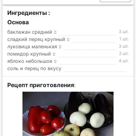
Ингредиенты :
Основа
баклажан средний
3 шт.
сладкий перец крупный
1 шт.
луковица маленькая
3 шт.
помидор крупный
2 шт.
яблоко небольшое
4 шт.
соль и перец по вкусу
Рецепт приготовления
: