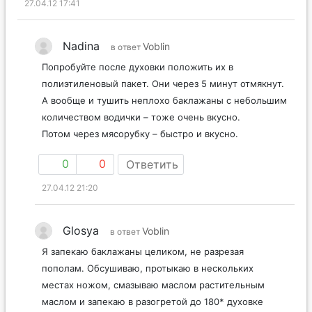
27.04.12 17:41
Nadina
Voblin
в ответ
Попробуйте после духовки положить их в
полиэтиленовый пакет. Они через 5 минут отмякнут.
А вообще и тушить неплохо баклажаны с небольшим
количеством водички – тоже очень вкусно.
Потом через мясорубку – быстро и вкусно.
0
0
Ответить
27.04.12 21:20
Glosya
Voblin
в ответ
Я запекаю баклажаны целиком, не разрезая
пополам. Обсушиваю, протыкаю в нескольких
местах ножом, смазываю маслом растительным
маслом и запекаю в разогретой до 180* духовке