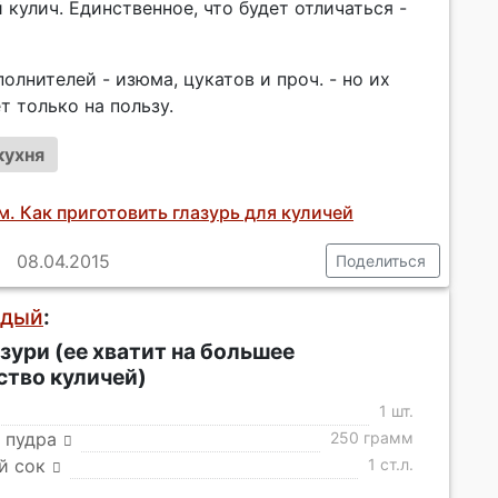
кулич. Единственное, что будет отличаться -
полнителей - изюма, цукатов и проч. - но их
т только на пользу.
кухня
. Как приготовить глазурь для куличей
08.04.2015
Поделиться
ждый
:
зури (ее хватит на большее
ство куличей)
1 шт.
 пудра
250 грамм
й сок
1 ст.л.