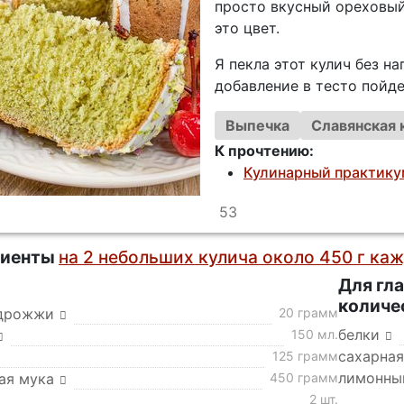
просто вкусный ореховый 
это цвет.
Я пекла этот кулич без на
добавление в тесто пойде
Выпечка
Славянская 
К прочтению:
Кулинарный практикум
53
диенты
на 2 небольших кулича около 450 г ка
Для гла
количе
дрожжи
20 грамм
белки
150 мл.
сахарная
125 грамм
лимонны
ая мука
450 грамм
2 шт.