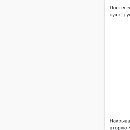
Постепе
сухофрук
Накрыва
вторую м