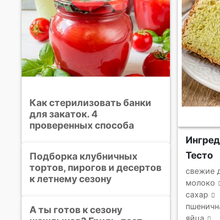
Как стерилизовать банки
для закаток. 4
проверенных способа
Ингре
Тесто
Подборка клубничных
тортов, пирогов и десертов
свежие 
к летнему сезону
молоко
сахар
пшеничн
А ты готов к сезону
яйца