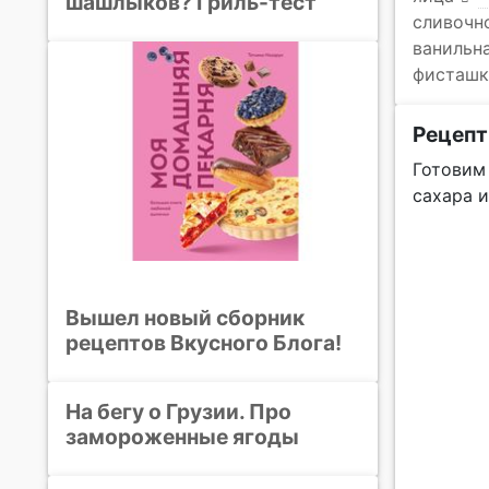
шашлыков? Гриль-тест
сливочн
ванильн
фисташк
Рецепт
Готовим 
сахара 
Вышел новый сборник
рецептов Вкусного Блога!
На бегу о Грузии. Про
замороженные ягоды