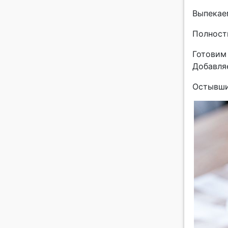
Выпекаем
Полност
Готовим 
Добавля
Остывши