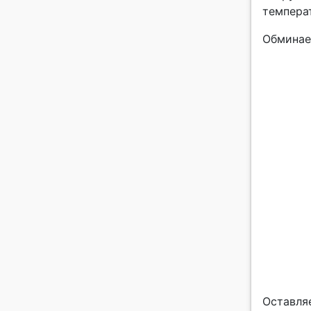
темпера
Обминае
Оставля