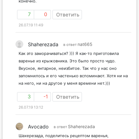
конечно.
7
0
Ответить
26.07.19 11:49
Shaherezada
nat665
в ответ
Как это заморачиваться? ))) Я как-то приготовила
варенье из крыжовника. Это было просто чудо.
Вкусное, янтарное, неизбитое. Так что у нас оно
запомнилось и его частенько вспоминают. Хотя ни на
на него, ни на другое у меня времени нет.)))
3
-1
Ответить
26.07.19 13:12
Avocado
Shaherezada
в ответ
Шахерезада, поделитесь рецептом варенья,