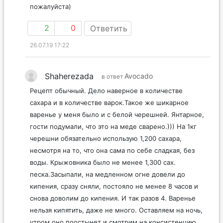
пожалуйста)
2
0
Ответить
26.07.19 17:22
Shaherezada
Avocado
в ответ
Рецепт обычный. Дело наверное в количестве
сахара и в количестве варок.Такое же шикарное
варенье у меня было и с белой черешней. Янтарное,
гости подумали, что это на меде сварено.))) На 1кг
черешни обязательно использую 1,200 сахара,
несмотря на то, что она сама по себе сладкая, без
воды. Крыжовника было не менее 1,300 сах.
песка.Засыпали, на медленном огне довели до
кипения, сразу сняли, постояло не менее 8 часов и
снова доволим до кипения. И так разов 4. Варенье
нельзя кипятить, даже не много. Оставляем на ночь,
утром оно поостынет и смотрим на консистенцию.