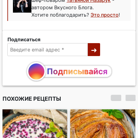
шеф-поваром
Татьяной Назарук
-
автором Вкусного Блога.
Хотите поблагодарить?
Это просто
!
Подписаться
Подписывайся
ПОХОЖИЕ РЕЦЕПТЫ
Бисквитный
абрикосовый пирог