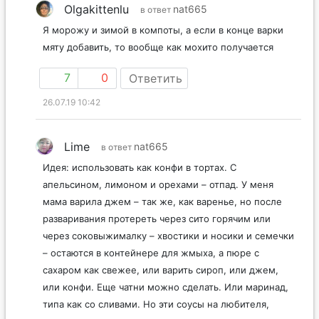
Olgakittenlu
nat665
в ответ
Я морожу и зимой в компоты, а если в конце варки
мяту добавить, то вообще как мохито получается
7
0
Ответить
26.07.19 10:42
Lime
nat665
в ответ
Идея: использовать как конфи в тортах. С
апельсином, лимоном и орехами – отпад. У меня
мама варила джем – так же, как варенье, но после
разваривания протереть через сито горячим или
через соковыжималку – хвостики и носики и семечки
– остаются в контейнере для жмыха, а пюре с
сахаром как свежее, или варить сироп, или джем,
или конфи. Еще чатни можно сделать. Или маринад,
типа как со сливами. Но эти соусы на любителя,