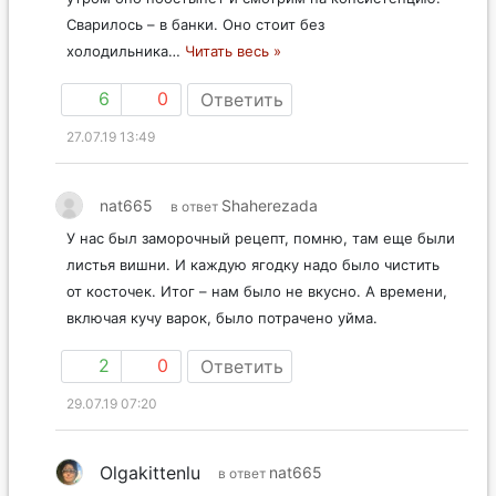
Сварилось – в банки. Оно стоит без
холодильника
…
Читать весь »
6
0
Ответить
27.07.19 13:49
nat665
Shaherezada
в ответ
У нас был заморочный рецепт, помню, там еще были
листья вишни. И каждую ягодку надо было чистить
от косточек. Итог – нам было не вкусно. А времени,
включая кучу варок, было потрачено уйма.
2
0
Ответить
29.07.19 07:20
Olgakittenlu
nat665
в ответ