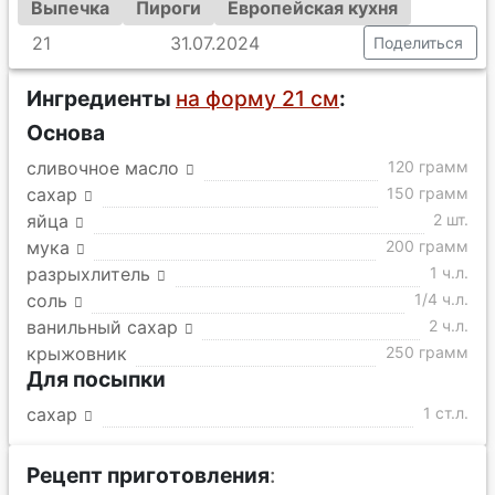
Выпечка
Пироги
Европейская кухня
21
31.07.2024
Поделиться
Ингредиенты
на форму 21 см
:
Основа
сливочное масло
120 грамм
сахар
150 грамм
яйца
2 шт.
мука
200 грамм
разрыхлитель
1 ч.л.
соль
1/4 ч.л.
ванильный сахар
2 ч.л.
крыжовник
250 грамм
Для посыпки
сахар
1 ст.л.
Рецепт приготовления
: