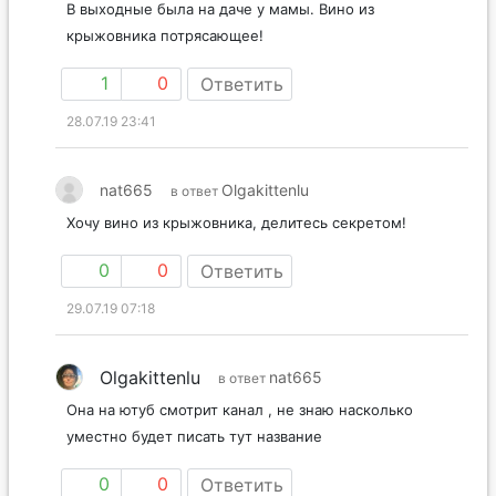
В выходные была на даче у мамы. Вино из
крыжовника потрясающее!
1
0
Ответить
28.07.19 23:41
nat665
Olgakittenlu
в ответ
Хочу вино из крыжовника, делитесь секретом!
0
0
Ответить
29.07.19 07:18
Olgakittenlu
nat665
в ответ
Она на ютуб смотрит канал , не знаю насколько
уместно будет писать тут название
0
0
Ответить