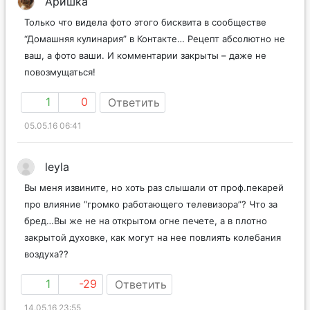
Аришка
Только что видела фото этого бисквита в сообществе
“Домашняя кулинария” в Контакте… Рецепт абсолютно не
ваш, а фото ваши. И комментарии закрыты – даже не
повозмущаться!
1
0
Ответить
05.05.16 06:41
leyla
Вы меня извините, но хоть раз слышали от проф.пекарей
про влияние “громко работающего телевизора”? Что за
бред…Вы же не на открытом огне печете, а в плотно
закрытой духовке, как могут на нее повлиять колебания
воздуха??
1
-29
Ответить
14.05.16 23:55