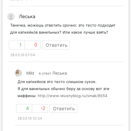
Леська
Танечка, можешь ответить срочно: это тесто подходит
для капкейков ванильных? Или какое лучше взять?
1
0
Ответить
28.03.16 07:04
Mild
Леська
в ответ
Для капкейков это тесто слишком сухое.
Я для ванильных обычно беру за основу вот эти
маффины:
http://www.vkusnyblog.ru/smak/8554
4
-2
Ответить
28.03.16 10:34