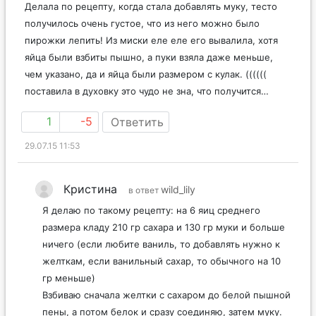
Делала по рецепту, когда стала добавлять муку, тесто
получилось очень густое, что из него можно было
пирожки лепить! Из миски еле еле его вывалила, хотя
яйца были взбиты пышно, а пуки взяла даже меньше,
чем указано, да и яйца были размером с кулак. ((((((
поставила в духовку это чудо не зна, что получится…
1
-5
Ответить
29.07.15 11:53
Кристина
wild_lily
в ответ
Я делаю по такому рецепту: на 6 яиц среднего
размера кладу 210 гр сахара и 130 гр муки и больше
ничего (если любите ваниль, то добавлять нужно к
желткам, если ванильный сахар, то обычного на 10
гр меньше)
Взбиваю сначала желтки с сахаром до белой пышной
пены, а потом белок и сразу соединяю, затем муку.