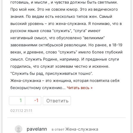
готовишь, и мысли , и чувства должны быть светлыми.
Про мой ник. Это не совсем юмор. Это из ведического
знания. По ведам есть несколько типов жен. Самый
высокий уровень – это жена-служанка. Я понимаю, что в
русском языке слова “служить”, “слуга” имеют
негативный смысл, что обусловлено “великими”
завоеваниями октябрьской революции. Но ранее, в 18-19
веках, и древнее, слово “служить” имело более глубокий
смысл. Служить Родине, например. И преданные слуги
гордились, что служат хозяевам честно и искенне.
“Служить бы рад, прислуживаться тошно”.
Жена-служанка – это женщина, которая посвятила себя
бескорыстному служению
…
Читать весь »
1
-1
Ответить
02.11.12 21:11
pavelann
Жена-служанка
в ответ