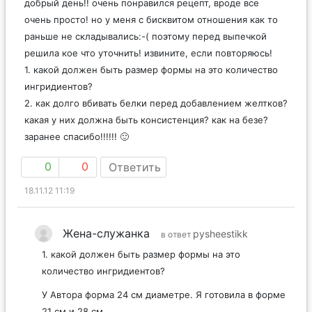
добрый день!! очень понравился рецепт, вроде все
очень просто! но у меня с бисквитом отношения как то
раньше не складывались:-( поэтому перед выпечкой
решила кое что уточнить! извините, если повторяюсь!
1. какой должен быть размер формы на это количество
ингридиентов?
2. как долго вбивать белки перед добавлением желтков?
какая у них должна быть консистенция? как на безе?
заранее спасибо!!!!!! 🙂
0
0
Ответить
18.11.12 11:19
Жена-служанка
pysheestikk
в ответ
1. какой должен быть размер формы на это
количество ингридиентов?
У Автора форма 24 см диаметре. Я готовила в форме
21 см и 28 см.