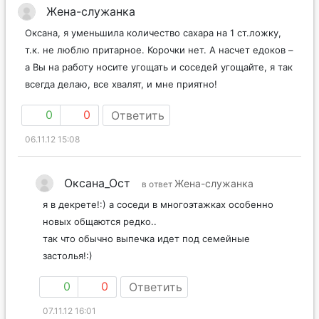
Жена-служанка
Оксана, я уменьшила количество сахара на 1 ст.ложку,
т.к. не люблю притарное. Корочки нет. А насчет едоков –
а Вы на работу носите угощать и соседей угощайте, я так
всегда делаю, все хвалят, и мне приятно!
0
0
Ответить
06.11.12 15:08
Оксана_Ост
Жена-служанка
в ответ
я в декрете!:) а соседи в многоэтажках особенно
новых общаются редко..
так что обычно выпечка идет под семейные
застолья!:)
0
0
Ответить
07.11.12 16:01