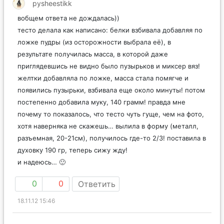
pysheestikk
вобщем ответа не дождалась))
тесто делала как написано: белки взбивала добавляя по
ложке пудры (из осторожности выбрала её), в
результате получилась масса, в которой даже
приглядевшись не видно было пузырьков и миксер вяз!
желтки добавляла по ложке, масса стала помягче и
появились пузырьки, взбивала еще около минуты! потом
постепенно добавила муку, 140 грамм! правда мне
почему то показалось, что тесто чуть гуще, чем на фото,
хотя наверняка не скажешь… вылила в форму (металл,
разъемная, 20-21см), получилось где-то 2/3! поставила в
духовку 190 гр, теперь сижу жду!
и надеюсь… 🙂
0
0
Ответить
18.11.12 15:46