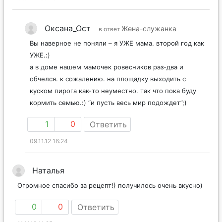
Оксана_Ост
Жена-служанка
в ответ
Вы наверное не поняли – я УЖЕ мама. второй год как
УЖЕ.:)
а в доме нашем мамочек ровесников раз-два и
обчелся. к сожалению. на площадку выходить с
куском пирога как-то неуместно. так что пока буду
кормить семью.:) “и пусть весь мир подождет”;)
1
0
Ответить
09.11.12 16:24
Наталья
Огромное спасибо за рецепт!) получилось очень вкусно)
0
0
Ответить