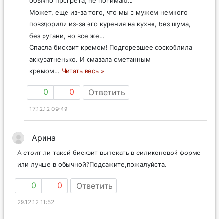
обычно прогрета, не понимаю…
Может, еще из-за того, что мы с мужем немного
повздорили из-за его курения на кухне, без шума,
без ругани, но все же…
Спасла бисквит кремом! Подгоревшее соскоблила
аккуратненько. И смазала сметанным
кремом
…
Читать весь »
0
0
Ответить
17.12.12 09:49
Арина
А стоит ли такой бисквит выпекать в силиконовой форме
или лучше в обычной?Подсажите,пожалуйста.
0
0
Ответить
29.12.12 11:52