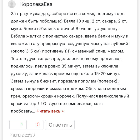
КоролеваЕва
Завтра у мужа д.р., соберется вся семья, поэтому торт
должен быть побольше:) Взяла 10 яиц, 2 ст. сахара, 2 ст.
муки. Белки взбились отлично! В очень густую пену.
Взбила желтки с полчастью сахара, ввела белки и муку и
выложила эту прекрасную воздушную массу на глубокий
(около 3-5 см) противень )))) смазанный слив. маслом.
Тесто в духовке распределилось по всему противню,
поднялось. пекла ровно 35 минут, затем выключила
духовку, занималась кремом еще около 15-20 минут.
Затем вынула бисквит, порезала пополам (поперек),
срезала корочки и смазала кремом. Обсыпала молотым
греч. орехом+крошки корочек. Получился великолепный
красивы торт!!! О вкусе не сомневаюсь, хотя
пробовать
…
Читать весь »
1
0
Ответить
18.11.12 22:30