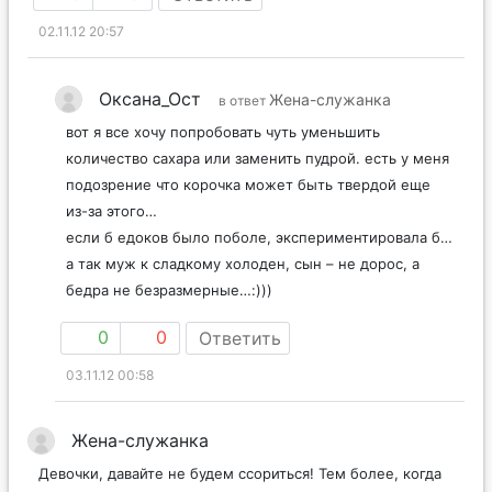
02.11.12 20:57
Оксана_Ост
Жена-служанка
в ответ
вот я все хочу попробовать чуть уменьшить
количество сахара или заменить пудрой. есть у меня
подозрение что корочка может быть твердой еще
из-за этого…
если б едоков было поболе, экспериментировала б…
а так муж к сладкому холоден, сын – не дорос, а
бедра не безразмерные…:)))
0
0
Ответить
03.11.12 00:58
Жена-служанка
Девочки, давайте не будем ссориться! Тем более, когда