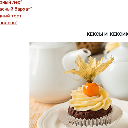
рный лес”
асный бархат”
ный торт
полеон”
КЕКСЫ И КЕКСИ