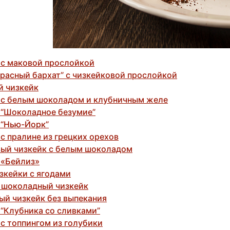
 с маковой прослойкой
Красный бархат” с чизкейковой прослойкой
й чизкейк
 с белым шоколадом и клубничным желе
 “Шоколадное безумие”
 “Нью-Йорк”
с пралине из грецких орехов
ый чизкейк с белым шоколадом
 «Бейлиз»
зкейки с ягодами
 шоколадный чизкейк
ый чизкейк без выпекания
 “Клубника со сливками”
с топпингом из голубики