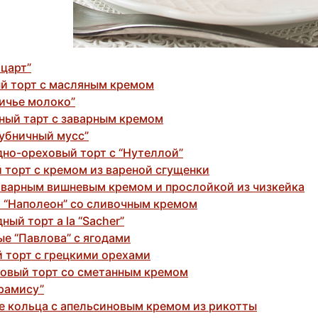
оцарт”
й торт с масляным кремом
тичье молоко”
ный тарт с заварным кремом
лубничный мусс”
но-ореховый торт с “Нутеллой”
 торт с кремом из вареной сгущенки
заварным вишневым кремом и прослойкой из чизкейка
 “Наполеон” со сливочным кремом
ый торт a la “Sacher”
е “Павлова” с ягодами
 торт с грецкими орехами
овый торт со сметанным кремом
ирамису”
е кольца с апельсиновым кремом из рикотты