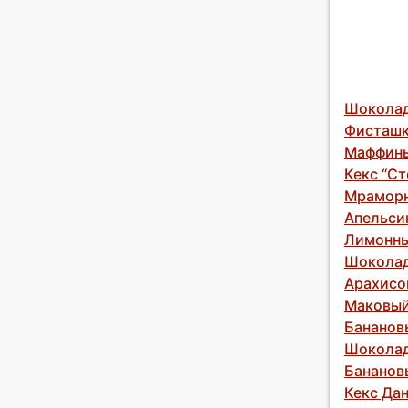
Шоколад
Фисташк
Маффины
Кекс “С
Мраморн
Апельси
Лимонны
Шоколад
Арахисо
Маковый
Бананов
Шоколад
Бананов
Кекс Да