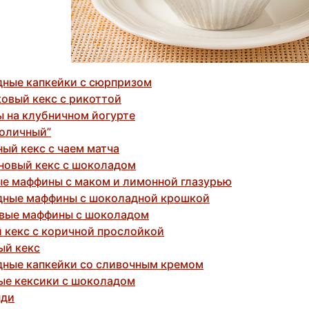
ные капкейки с сюрпризом
овый кекс с рикоттой
 на клубничном йогурте
толичный”
ый кекс с чаем матча
новый кекс с шоколадом
е маффины с маком и лимонной глазурью
ные маффины с шоколадной крошкой
вые маффины с шоколадом
 кекс с коричной прослойкой
ый кекс
ные капкейки со сливочным кремом
ые кексики с шоколадом
нди