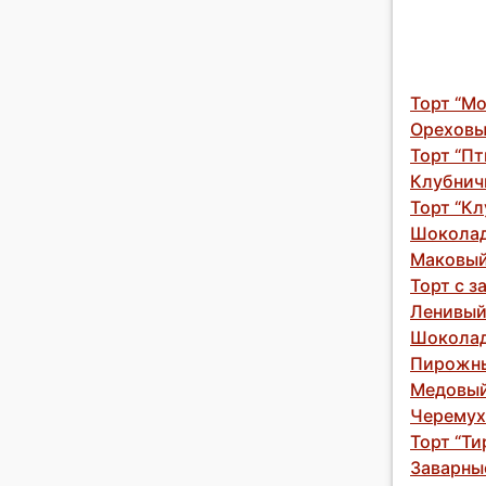
Торт “М
Ореховы
Торт “П
Клубнич
Торт “К
Шоколад
Маковый
Торт с 
Ленивый
Шоколадн
Пирожны
Медовый
Черемух
Торт “Т
Заварны