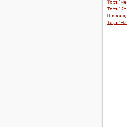
Торт “Че
Торт “Кр
Шоколад
Торт “На