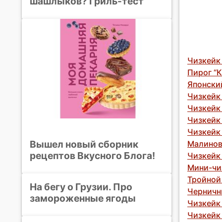
шашлыков? Гриль-тест
Чизкейк
Пирог “
Японски
Чизкейк
Чизкейк
Чизкейк
Чизкейк 
Вышел новый сборник
Малинов
рецептов Вкусного Блога!
Чизкейк
Мини-чи
Тройной
На бегу о Грузии. Про
Черничн
замороженные ягоды
Чизкейк
Чизкейк 