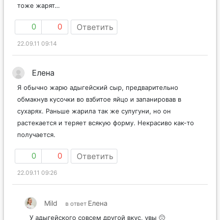
тоже жарят…
0
0
Ответить
22.09.11 09:14
Елена
Я обычно жарю адыгейский сыр, предварительно
обмакнув кусочки во взбитое яйцо и запанировав в
сухарях. Раньше жарила так же сулугуни, но он
растекается и теряет всякую форму. Некрасиво как-то
получается.
0
0
Ответить
22.09.11 09:26
Mild
Елена
в ответ
У адыгейского совсем другой вкус, увы 🙁