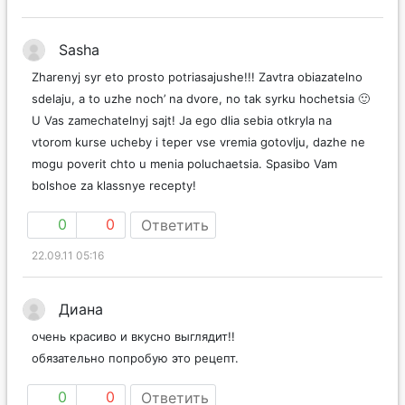
Sasha
Zharenyj syr eto prosto potriasajushe!!! Zavtra obiazatelno
sdelaju, a to uzhe noch’ na dvore, no tak syrku hochetsia 🙂
U Vas zamechatelnyj sajt! Ja ego dlia sebia otkryla na
vtorom kurse ucheby i teper vse vremia gotovlju, dazhe ne
mogu poverit chto u menia poluchaetsia. Spasibo Vam
bolshoe za klassnye recepty!
0
0
Ответить
22.09.11 05:16
Диана
очень красиво и вкусно выглядит!!
обязательно попробую это рецепт.
0
0
Ответить