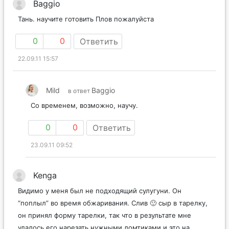
Baggio
Тань. научите готовить Плов пожалуйста
0
0
Ответить
22.09.11 15:57
Mild
Baggio
в ответ
Со временем, возможно, научу.
0
0
Ответить
23.09.11 09:52
Kenga
Видимо у меня был не подходящий сулугуни. Он
“поплыл” во время обжаривания. Слив 🙂 сыр в тарелку,
он принял форму тарелки, так что в результате мне
удалось его нарезать нужными ломтиками и это на