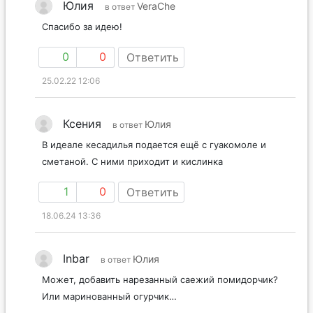
Юлия
VeraChe
в ответ
Спасибо за идею!
0
0
Ответить
25.02.22 12:06
Ксения
Юлия
в ответ
В идеале кесадилья подается ещё с гуакомоле и
сметаной. С ними приходит и кислинка
1
0
Ответить
18.06.24 13:36
Inbar
Юлия
в ответ
Может, добавить нарезанный саежий помидорчик?
Или маринованный огурчик…