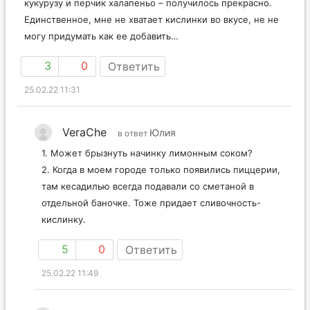
кукурузу и перчик халапеньо – получилось прекрасно.
Единственное, мне не хватает кислинки во вкусе, не не
могу придумать как ее добавить…
3
0
Ответить
25.02.22 11:31
VeraChe
Юлия
в ответ
1. Может брызнуть начинку лимонным соком?
2. Когда в моем городе только появились пиццерии,
там кесадилью всегда подавали со сметаной в
отдельной баночке. Тоже придает сливочность-
кислинку.
5
0
Ответить
25.02.22 11:49