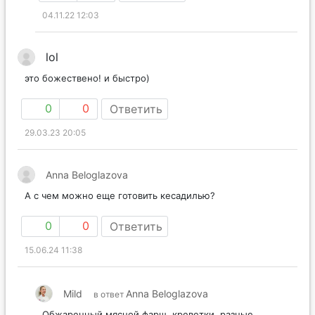
04.11.22 12:03
lol
это божествено! и быстро)
0
0
Ответить
29.03.23 20:05
Anna Beloglazova
А с чем можно еще готовить кесадилью?
0
0
Ответить
15.06.24 11:38
Mild
Anna Beloglazova
в ответ
Обжаренный мясной фарш, креветки, разные