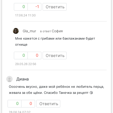
0
-1
Ответить
17.06.24 11:30
Gla_mur
София
в ответ
Мне кажется с грибами или баклажанами будет
огнище
0
0
Ответить
29.05.26 22:56
Диана
Оооочень вкусно, даже мой ребёнок не любитель перца,
жевала за обе щёки. Спасибо Танечка за рецепт 😘
0
0
Ответить
28.06.24 07:32