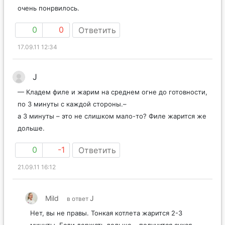
очень понрвилось.
0
0
Ответить
17.09.11 12:34
J
— Кладем филе и жарим на среднем огне до готовности,
по 3 минуты с каждой стороны.–
а 3 минуты – это не слишком мало-то? Филе жарится же
дольше.
0
-1
Ответить
21.09.11 16:12
Mild
J
в ответ
Нет, вы не правы. Тонкая котлета жарится 2-3
минуты. Если держать дольше – получится сухая