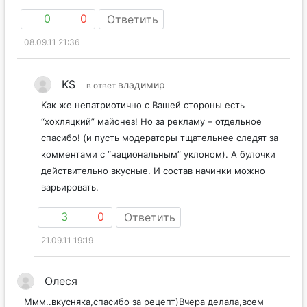
0
0
Ответить
08.09.11 21:36
KS
владимир
в ответ
Как же непатриотично с Вашей стороны есть
“хохляцкий” майонез! Но за рекламу – отдельное
спасибо! (и пусть модераторы тщательнее следят за
комментами с “национальным” уклоном). А булочки
действительно вкусные. И состав начинки можно
варьировать.
3
0
Ответить
21.09.11 19:19
Олеся
Ммм..вкусняка,спасибо за рецепт)Вчера делала,всем