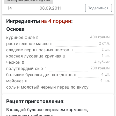
14
08.09.2011
Поделиться
Ингредиенты
на 4 порции
:
Основа
куриное филе
400 грамм
растительное масло
2 ст.л.
сладкие перцы разных цветов
2 шт.
красная луковица крупная
1 шт.
чеснок
4 зубчик
полутвердый сыр
200 грамм
большие булочки для хот-догов
4 шт.
майонез
4 ч.л.
соль и молотый черный перец по вкусу
Рецепт приготовления
:
В каждой булочке вырезаем кармашек,
смазываем майонезом.