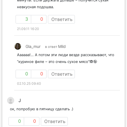
невкусная подошва.
3
0
Ответить
21.09.11 16:20
Gla_mur
Mild
в ответ
Аааааа!… А потом эти люди везде рассказывают, что
“куриное филе – это очень сухое мясо”🙈🤪
0
0
Ответить
02.10.25 09:40
J
ок, попробую в пятницу сделать .)
0
0
Ответить