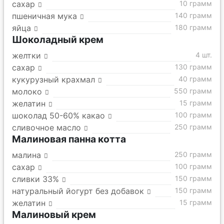
сахар
10 грамм
пшеничная мука
140 грамм
яйца
180 грамм
Шоколадный крем
желтки
4 шт.
сахар
130 грамм
кукурузный крахмал
40 грамм
молоко
550 грамм
желатин
15 грамм
шоколад 50-60% какао
100 грамм
сливочное масло
250 грамм
Малиновая панна котта
малина
250 грамм
сахар
100 грамм
сливки 33%
150 грамм
натуральный йогурт без добавок
150 грамм
желатин
15 грамм
Малиновый крем