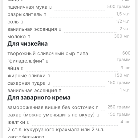
пшеничная мука
500 грамм
разрыхлитель
1,5 ч.л.
соль
1/2 ч.л.
ванильная эссенция
2 ч.л.
молоко
300 мл.
Для чизкейка
творожный сливочный сыр типа
600
грамм
"филадельфии"
яйца
3 шт.
жирные сливки
150 мл.
сахарная пудра
150 грамм
ванильная эссенция
1 ч.л.
Для заварного крема
замороженная вишня без косточек
250 грамм
сахар (можно уменьшить по вкусу)
150 грамм
желтки
4 шт.
2 ст.л. кукурузного крахмала или 2 ч.л.
картофельного