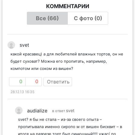
КОММЕНТАРИИ
Все (66)
С фото (0)
svet
какой красавец) а для любителей влажных тортов, он не
будет суховат? Можна его пропитать, например,
компотом или соком из вишен?
0
0
Ответить
28.12.13 16:35
audialize
svet
в ответ
svet? я бы не стала – из-за своего опыта –
пропитывала именно сиропо м от вишен бисквит – в
итоге на разрезе торт был синюшный!!!! ужас( по