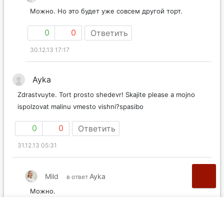
Можно. Но это будет уже совсем другой торт.
0
0
Ответить
30.12.13 17:17
Ayka
Zdrastvuyte. Tort prosto shedevr! Skajite please a mojno
ispolzovat malinu vmesto vishni?spasibo
0
0
Ответить
31.12.13 05:31
Mild
Ayka
в ответ
Можно.
0
0
Ответить