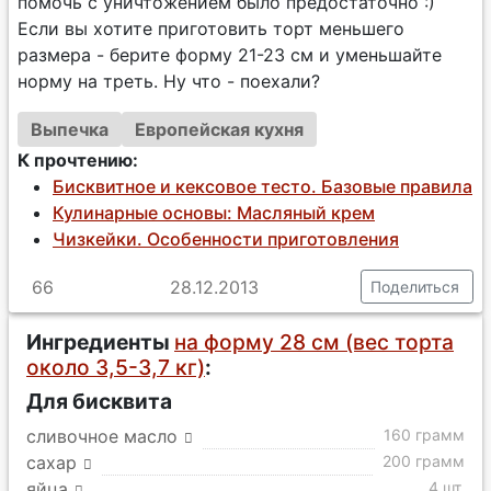
помочь с уничтожением было предостаточно :)
Если вы хотите приготовить торт меньшего
размера - берите форму 21-23 см и уменьшайте
норму на треть. Ну что - поехали?
Выпечка
Европейская кухня
К прочтению:
Бисквитное и кексовое тесто. Базовые правила
Кулинарные основы: Масляный крем
Чизкейки. Особенности приготовления
66
28.12.2013
Поделиться
Ингредиенты
на форму 28 см (вес торта
около 3,5-3,7 кг)
:
Для бисквита
сливочное масло
160 грамм
сахар
200 грамм
яйца
4 шт.