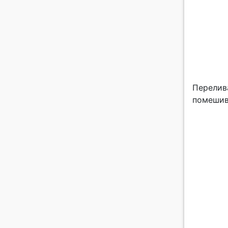
Перелив
помешив