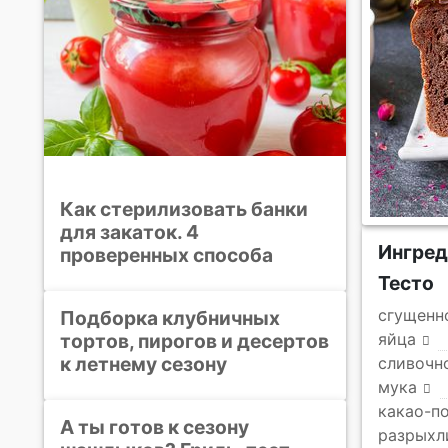
Как стерилизовать банки
для закаток. 4
Ингре
проверенных способа
Тесто
сгущенн
Подборка клубничных
тортов, пирогов и десертов
яйца
к летнему сезону
сливочн
мука
какао-п
А ты готов к сезону
разрыхл