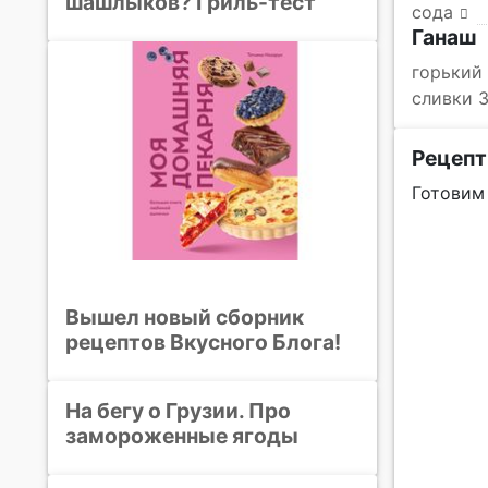
шашлыков? Гриль-тест
сода
Ганаш
горький
сливки 
Рецепт
Готовим
Вышел новый сборник
рецептов Вкусного Блога!
На бегу о Грузии. Про
замороженные ягоды