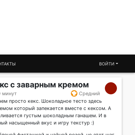
НТАКТЫ
ВОЙТИ
кс с заварным кремом
0 минут
Средний
 чем просто кекс. Шоколадное тесто здесь
емом который запекается вместе с кексом. А
ливается густым шоколадным ганашем. И в
ый насыщенный вкус и игру текстур :)
бленой фисташкой и чайной розой, но этот шаг