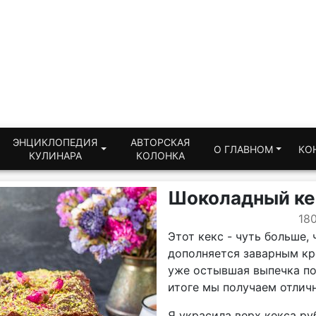
ЭНЦИКЛОПЕДИЯ
АВТОРСКАЯ
О ГЛАВНОМ
КО
КУЛИНАРА
КОЛОНКА
Шоколадный ке
18
Этот кекс - чуть больше,
дополняется заварным кр
уже остывшая выпечка по
итоге мы получаем отличн
Я украсила верх кекса ру