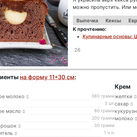
можно пропустить. Или м
Выпечка
Кексы
Евр
К прочтению:
Кулинарные основы: 
26
диенты
на форму 11*30 см
:
Крем
ое молоко
380 грамм
желтки
3 шт.
сахар
ое масло
80 грамм
кукуруз
200 грамм
молоко
орошок
30 грамм
итель
1 ч.л.