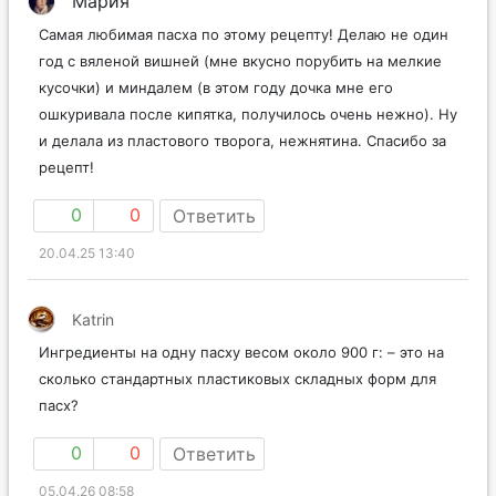
Мария
Самая любимая пасха по этому рецепту! Делаю не один
год с вяленой вишней (мне вкусно порубить на мелкие
кусочки) и миндалем (в этом году дочка мне его
ошкуривала после кипятка, получилось очень нежно). Ну
и делала из пластового творога, нежнятина. Спасибо за
рецепт!
0
0
Ответить
20.04.25 13:40
Katrin
Ингредиенты на одну пасху весом около 900 г: – это на
сколько стандартных пластиковых складных форм для
пасх?
0
0
Ответить
05.04.26 08:58