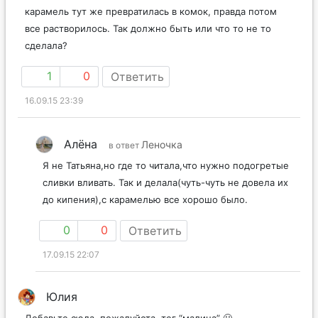
карамель тут же превратилась в комок, правда потом
все растворилось. Так должно быть или что то не то
сделала?
1
0
Ответить
16.09.15 23:39
Алёна
Леночка
в ответ
Я не Татьяна,но где то читала,что нужно подогретые
сливки вливать. Так и делала(чуть-чуть не довела их
до кипения),с карамелью все хорошо было.
0
0
Ответить
17.09.15 22:07
Юлия
Добавьте сюда, пожалуйста, тег “малина” 🙂