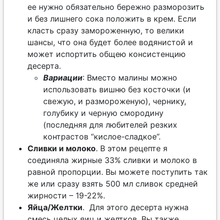
ее нужно обязательно бережно разморозить
и без лишнего сока положить в крем. Если
класть сразу замороженную, то велики
шансы, что она будет более водянистой и
может испортить общею консистенцию
десерта.
Вариации
: Вместо малины можно
использовать вишню без косточки (и
свежую, и размороженую), чернику,
голубику и черную смородину
(последняя для любителей резких
контрастов “кислое-сладкое”.
Сливки и молоко
. В этом рецепте я
соединяла жирные 33% сливки и молоко в
равной пропорции. Вы можете поступить так
же или сразу взять 500 мл сливок средней
жирности – 19-22%.
Яйца/Желтки
. Для этого десерта нужна
смесь целых яиц и желтков. Вы также