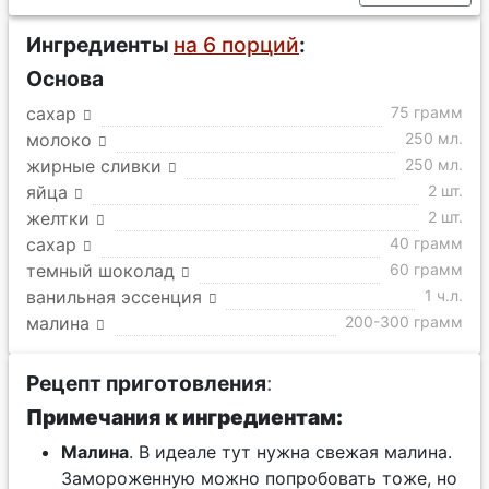
Ингредиенты
на 6 порций
:
Основа
сахар
75 грамм
молоко
250 мл.
жирные сливки
250 мл.
яйца
2 шт.
желтки
2 шт.
сахар
40 грамм
темный шоколад
60 грамм
ванильная эссенция
1 ч.л.
малина
200-300 грамм
Рецепт приготовления
:
Примечания к ингредиентам:
Малина
. В идеале тут нужна свежая малина.
Замороженную можно попробовать тоже, но