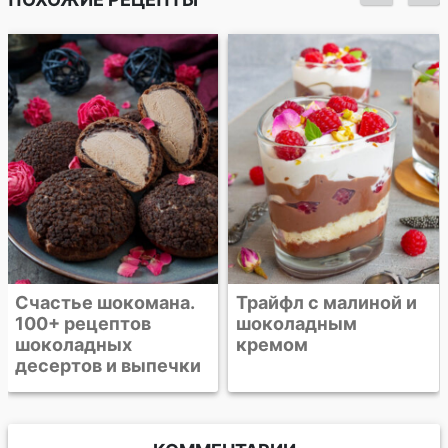
Шоколадно-
ванильный пудинг с
клубникой
Трайфл с малиной и
шоколадным
кремом