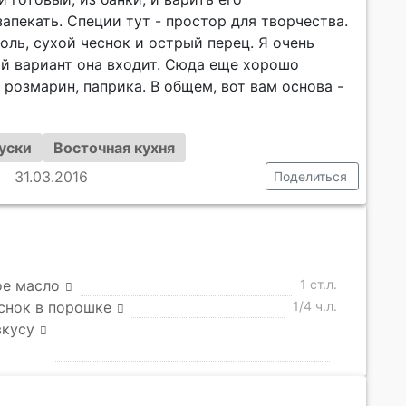
апекать. Специи тут - простор для творчества.
оль, сухой чеснок и острый перец. Я очень
ой вариант она входит. Сюда еще хорошо
розмарин, паприка. В общем, вот вам основа -
уски
Восточная кухня
31.03.2016
Поделиться
ое масло
1 ст.л.
снок в порошке
1/4 ч.л.
вкусу