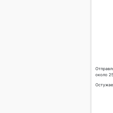
Отправл
около 25
Остужае