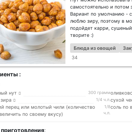
самостоятельно и потом з
Вариант по умолчанию - с
люблю зиру, поэтому в м
подойдет карри, сушеный 
творите :)
Блюда из овощей
Зак
34
иенты :
а
ный нут
300 грамм
оливков
 зира
1/4 ч.л.
сухой че
ий перец или молотый чили (количество
1/8
соль по 
ч.л.
величить по своему вкусу)
 приготовления
: