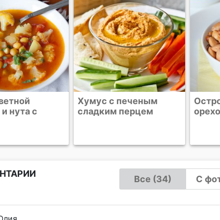
цветной
Хумус с печеным
Остр
и нута с
сладким перцем
орехо
НТАРИИ
Все (34)
С фот
Юлия