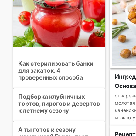
Как стерилизовать банки
для закаток. 4
Ингред
проверенных способа
Основ
отварен
Подборка клубничных
тортов, пирогов и десертов
молотая
к летнему сезону
кайенск
можно у
А ты готов к сезону
Рецепт