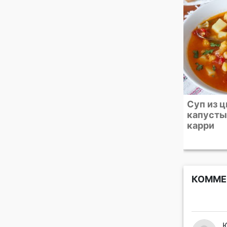
100+ рецептов к
Суп из 
посту. Горячие блюда,
капусты 
супы, закуски и
карри
салаты
КОММЕ