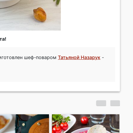
та!
риготовлен шеф-поваром
Татьяной Назарук
-
То