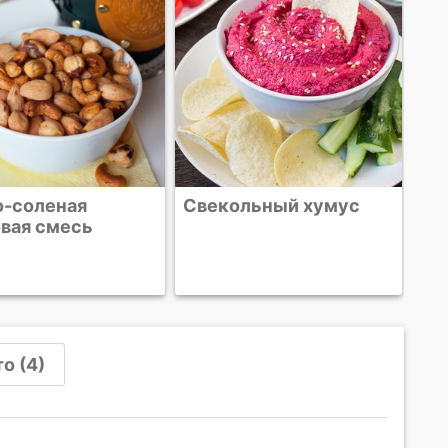
о-соленая
Свекольный хумус
вая смесь
о (4)