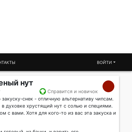
НТАКТЫ
ВОЙТИ
еный нут
т
Справится и новичок
 закуску-снек - отличную альтернативу чипсам.
 в духовке хрустящий нут с солью и специями.
м с вами. Хотя для кого-то из вас эта закуска и
 готовый, из банки, и варить его