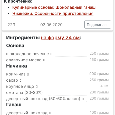
К прочтению:
Кулинарные основы: Шоколадный ганаш
Чизкейки. Особенности приготовления
223
03.06.2020
Поделиться
Ингредиенты
на форму 24 см
:
Основа
шоколадное печенье
250 грамм
сливочное масло
150 грамм
Начинка
крим-чиз
900 грамм
сахар
250 грамм
крупное яйцо
4 шт.
сметана (20-30%)
200 грамм
десертный шоколад (50-60% какао)
200 грамм
Ганаш
десертный шоколад
100 грамм