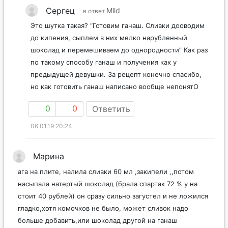
Сергец
Mild
в ответ
Это шутка такая? “Готовим ганаш. Сливки дооводим
до кипения, сыплем в них мелко нарубленный
шоколад и перемешиваем до однородности” Как раз
по такому способу ганаш и получения как у
предыдущей девушки. За рецепт конечно спасибо,
но как готовить ганаш написано вообще непонятО
0
0
Ответить
06.01.19 20:24
Марина
ага на плите, налила сливки 60 мл ,закипели ,,потом
насыпала натертый шоколад (брала спартак 72 % у на
стоит 40 рублей) он сразу сильно загустел и не ложился
гладко,хотя комочков не было, может сливок надо
больше добавить,или шоколад другой на ганаш