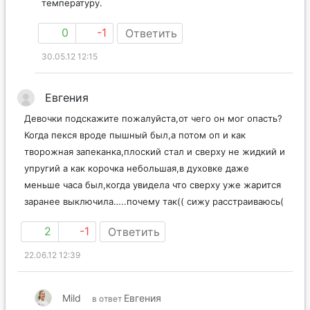
температуру.
0
-1
Ответить
30.05.12 12:15
Евгения
Девочки подскажите пожалуйста,от чего он мог опасть?
Когда пекся вроде пышный был,а потом оп и как
творожная запеканка,плоский стал и сверху не жидкий и
упругий а как корочка небольшая,в духовке даже
меньше часа был,когда увидела что сверху уже жарится
заранее выключила…..почему так(( сижу расстраиваюсь(
2
-1
Ответить
22.06.12 12:39
Mild
Евгения
в ответ