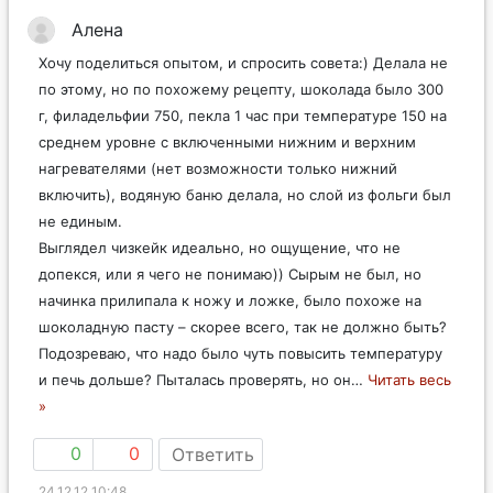
Алена
Хочу поделиться опытом, и спросить совета:) Делала не
по этому, но по похожему рецепту, шоколада было 300
г, филадельфии 750, пекла 1 час при температуре 150 на
среднем уровне с включенными нижним и верхним
нагревателями (нет возможности только нижний
включить), водяную баню делала, но слой из фольги был
не единым.
Выглядел чизкейк идеально, но ощущение, что не
допекся, или я чего не понимаю)) Сырым не был, но
начинка прилипала к ножу и ложке, было похоже на
шоколадную пасту – скорее всего, так не должно быть?
Подозреваю, что надо было чуть повысить температуру
и печь дольше? Пыталась проверять, но он
…
Читать весь
»
0
0
Ответить
24.12.12 10:48