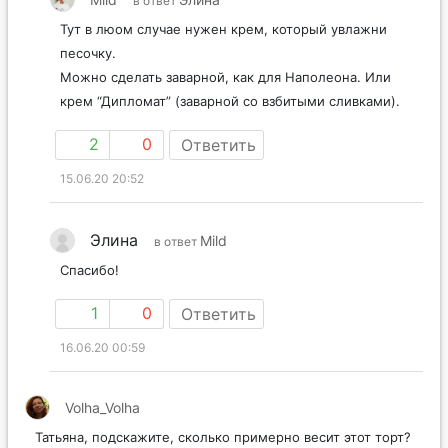
в ответ
Тут в люом случае нужен крем, который увлажни
песочку.
Можно сделать заварной, как для Наполеона. Или
крем “Дипломат” (заварной со взбитыми сливками).
2
0
Ответить
15.06.20 20:52
Элина
Mild
в ответ
Спасибо!
1
0
Ответить
16.06.20 00:59
Volha_Volha
Татьяна, подскажите, сколько примерно весит этот торт?