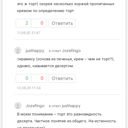
это ж торт) скорее несколько коржей пропитанных
кремом по определению торт
2
0
Ответить
11.06.20 21:47
justhappy
Jozefingo
в ответ
тирамису (основа из печенья, крем – чем не торт?),
однако, называется десертом.
0
0
Ответить
12.06.20 11:34
Jozefingo
justhappy
в ответ
В моем понимании – торт это разновидность
десерта. Частное понятие из общего. На истинность
не претендую)