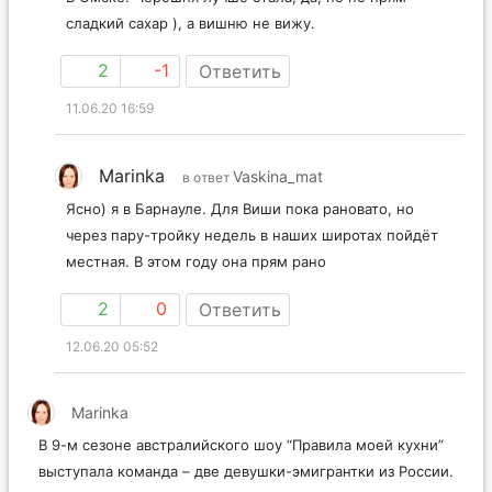
сладкий сахар ), а вишню не вижу.
2
-1
Ответить
11.06.20 16:59
Marinka
Vaskina_mat
в ответ
Ясно) я в Барнауле. Для Виши пока рановато, но
через пару-тройку недель в наших широтах пойдёт
местная. В этом году она прям рано
2
0
Ответить
12.06.20 05:52
Marinka
В 9-м сезоне австралийского шоу “Правила моей кухни”
выступала команда – две девушки-эмигрантки из России.