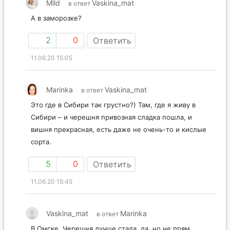
Mild
Vaskina_mat
в ответ
А в заморозке?
2
0
Ответить
11.06.20 15:05
Marinka
Vaskina_mat
в ответ
Это где в Сибири так грустно?) Там, где я живу в
Сибири – и черешня привозная сладка пошла, и
вишня прекрасная, есть даже не очень-то и кислые
сорта.
5
0
Ответить
11.06.20 15:45
Vaskina_mat
Marinka
в ответ
В Омске. Черешня лучше стала, да, но не прям