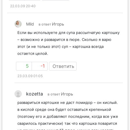
22.03.09 20:40
Mild
Игорь
в ответ
Если вы используете для супа рассыпчатую картошку
– возможно и разварится в пюре. Сколько я варю
этот (и не только этот) суп – картошка всегда
остается целой.
5
-1
Ответить
23.03.09 01:05
kozetta
Игорь
в ответ
развариться картошке не даст помидор – он кислый.
в кислой среде она будет оставаться крепенькой
(поэтому его и добавляют последним, когда все уже
сварилось практически) так что картошка поварится