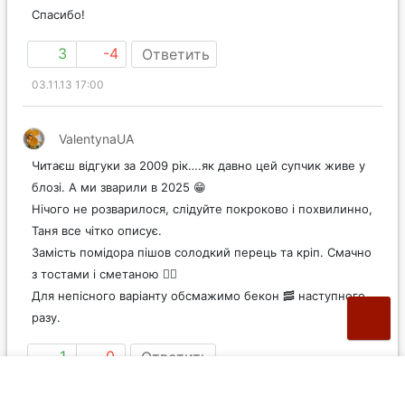
Спасибо!
3
-4
Ответить
03.11.13 17:00
ValentynaUA
Читаєш відгуки за 2009 рік….як давно цей супчик живе у
блозі. А ми зварили в 2025 😁
Нічого не розварилося, слідуйте покроково і похвилинно,
Таня все чітко описує.
Замість помідора пішов солодкий перець та кріп. Смачно
з тостами і сметаною 👍🏼
Для непісного варіанту обсмажимо бекон 🥓 наступного
разу.
1
0
Ответить
21.11.25 22:42