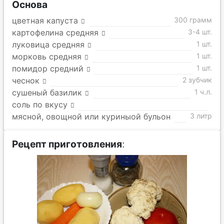
Основа
цветная капуста
300 грамм
картофелина средняя
3-4 шт.
луковица средняя
1 шт.
морковь средняя
1 шт.
помидор средний
1 шт.
чеснок
2 зубчик
сушеный базилик
1 ч.л.
соль по вкусу
мясной, овощной или куриныой бульон
3 литр
Рецепт приготовления
: