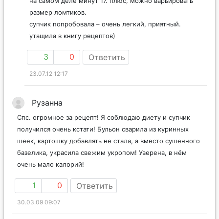
на самом деле минут 17. плюс, можно варьировать
размер ломтиков.
супчик попробовала – очень легкий, приятный.
утащила в книгу рецептов)
3
0
Ответить
23.07.12 12:17
Рузанна
Спс. огромное за рецепт! Я соблюдаю диету и супчик
получился очень кстати! Бульон сварила из куринных
шеек, картошку добавлять не стала, а вместо сушенного
базелика, украсила свежим укропом! Уверена, в нём
очень мало калорий!
1
0
Ответить
30.03.09 09:07