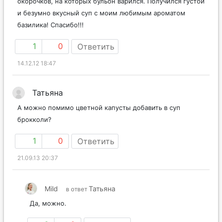
окорочков, на которых бульон варился. Получился густой
и безумно вкусный суп с моим любимым ароматом
базилика! Спасибо!!!
1
0
Ответить
14.12.12 18:47
Татьяна
А можно помимо цветной капусты добавить в суп
брокколи?
1
0
Ответить
21.09.13 20:37
Mild
Татьяна
в ответ
Да, можно.