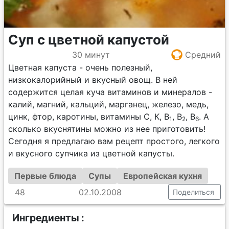
Суп с цветной капустой
30 минут
Средний
Цветная капуста - очень полезный,
низкокалорийный и вкусный овощ. В ней
содержится целая куча витаминов и минералов -
калий, магний, кальций, марганец, железо, медь,
цинк, фтор, каротины, витамины С, К, В
, В
, В
. А
1
2
6
сколько вкуснятины можно из нее приготовить!
Сегодня я предлагаю вам рецепт простого, легкого
и вкусного супчика из цветной капусты.
Первые блюда
Супы
Европейская кухня
48
02.10.2008
Поделиться
Ингредиенты :