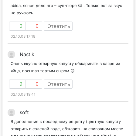
abida, ясное дело что – суп-пюре 😉 . Только вот за вкус
не ручаюсь.
0
0
Ответить
02.10.08 17:18
Nastik
Очень вкусно отварную капусту обжаривать в кляре из
яйца, посыпав тертым сыром 😉
9
0
Ответить
02.10.08 19:41
soft
В дополнение к последнему рецепту (цветную капусту
отварить в соленой воде, обжарить на сливочном масле
в панир.сухарях,предварительно обмакнув в яйце), а