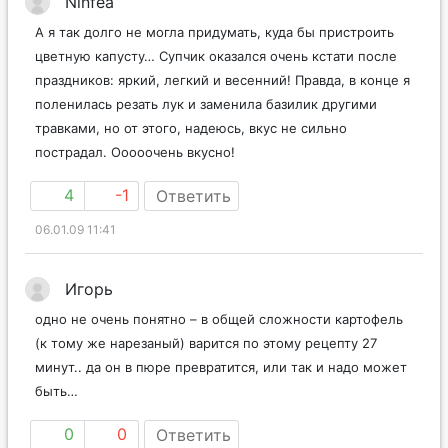
Ninfea
А я так долго не могла придумать, куда бы пристроить
цветную капусту… Супчик оказался очень кстати после
праздников: яркий, легкий и весенний! Правда, в конце я
поленилась резать лук и заменила базилик другими
травками, но от этого, надеюсь, вкус не сильно
пострадал. Ооооочень вкусно!
4
-1
Ответить
06.01.09 11:41
Игорь
одно не очень понятно – в общей сложности картофель
(к тому же нарезаный) варится по этому рецепту 27
минут.. да он в пюре превратится, или так и надо может
быть…
0
0
Ответить