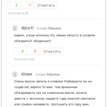
2
-1
Ответить
02.10.08 16:30
Rjitxrf!
Марина
в ответ
марин, а еще можешь эту самую капусту в сухаряж
обжарить!!! обеденье!!!
4
0
Ответить
05.07.09 12:35
Юлия
Марина
в ответ
Очень вкусно запечь в сливках! Разбираете ее на
соцветия, варите 10 мин. тем временем
обжариваете лук на сливочном масле, можно
вместе с чесноком, кидаете туда жирной сметанки
или сливок наливаете, протушить это пару мин.