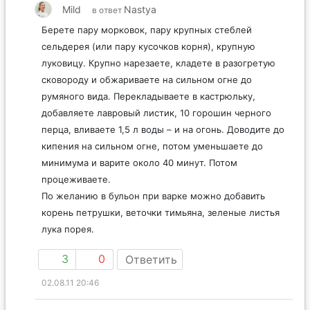
Mild
Nastya
в ответ
Берете пару морковок, пару крупных стеблей
сельдерея (или пару кусочков корня), крупную
луковицу. Крупно нарезаете, кладете в разогретую
сковороду и обжариваете на сильном огне до
румяного вида. Перекладываете в кастрюльку,
добавляете лавровый листик, 10 горошин черного
перца, вливаете 1,5 л воды – и на огонь. Доводите до
кипения на сильном огне, потом уменьшаете до
минимума и варите около 40 минут. Потом
процеживаете.
По желанию в бульон при варке можно добавить
корень петрушки, веточки тимьяна, зеленые листья
лука порея.
3
0
Ответить
02.08.11 20:46