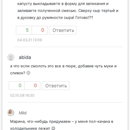
капусту выкладываете в форму для запекания и
заливаете полученной смесью. Сверху сыр тертый и
в духовку до румяности сыра! Готово!??
5
0
Ответить
04.02.21 12:09
abida
а что если смолоть это все в пюре, добавив чуть муки и
сливок? 🙂
0
0
Ответить
02.10.08 16:30
Mild
Марина, что-нибудь придумаем – у меня пол-качана в
холодильнике лежит 😉